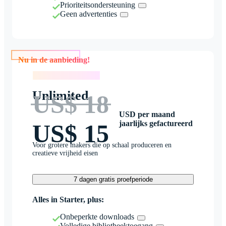
Prioriteitsondersteuning
Geen advertenties
Nu in de aanbieding!
Nu in de aanbieding!
Unlimited
US$ 18
USD per maand
jaarlijks gefactureerd
US$ 15
Voor grotere makers die op schaal produceren en
creatieve vrijheid eisen
7 dagen gratis proefperiode
Alles in Starter, plus:
Onbeperkte downloads
Volledige bibliotheektoegang