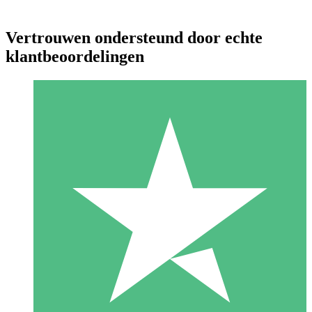
Vertrouwen ondersteund door echte
klantbeoordelingen
Individuele Creditpakketten
Betaal per gebruik met downloadtegoeden. Geen maandelijkse
verplichting vereist.
1 Downloaden
10
US$
00