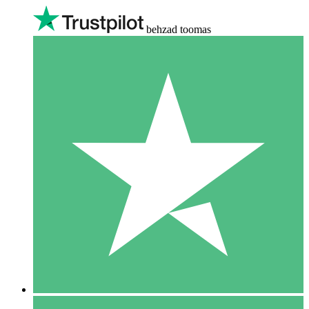
behzad toomas