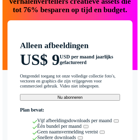
verhalenvertellers creatieve assets die
tot 76% besparen op tijd en budget.
Alleen afbeeldingen
US$ 9
USD per maand jaarlijks
gefactureerd
Ontgrendel toegang tot onze volledige collectie foto's,
vectoren en graphics die zijn vrijgegeven voor
commercieel gebruik. Video niet inbegrepen.
Nu abonneren
Plan bevat:
Vijf afbeeldingsdownloads per maand
Één bundel per maand
Geen naamsvermelding vereist
Snellere downloads