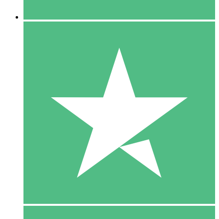
5 Downloaden
15
US$
00
10 Downloaden
20
US$
00