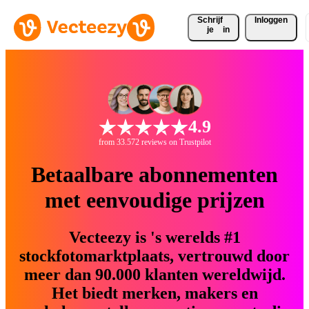
Schrijf 
Inloggen
je
in
4.9
from 33.572 reviews on Trustpilot
Betaalbare abonnementen
met eenvoudige prijzen
Vecteezy is 's werelds #1
stockfotomarktplaats, vertrouwd door
meer dan 90.000 klanten wereldwijd.
Het biedt merken, makers en