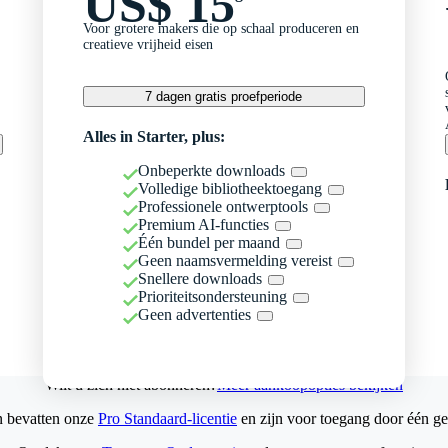
US$ 15
Voor grotere makers die op schaal produceren en
creatieve vrijheid eisen
7 dagen gratis proefperiode
Alles in Starter, plus:
Onbeperkte downloads
Volledige bibliotheektoegang
Professionele ontwerptools
Premium AI-functies
Één bundel per maand
Geen naamsvermelding vereist
Snellere downloads
Prioriteitsondersteuning
Geen advertenties
Wilt u zich niet abonneren?
Meer aankoopopties bekijken
n bevatten onze
Pro Standaard-licentie
en zijn voor toegang door één ge