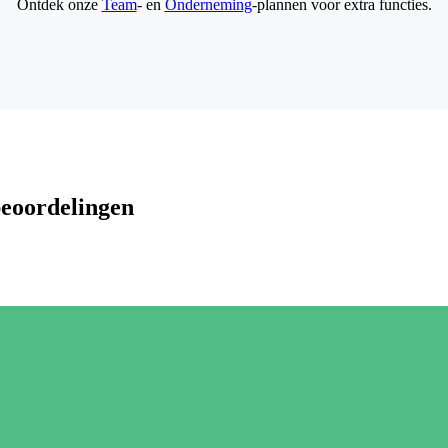
Ontdek onze
Team
- en
Onderneming
-plannen voor extra functies.
beoordelingen