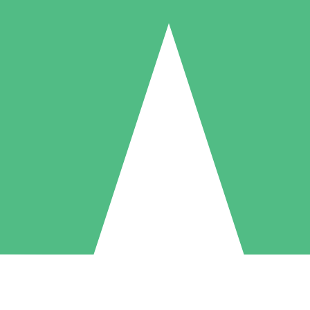
Individuele Creditpakketten
l per gebruik met downloadtegoeden. Geen maandelijkse verplichting ve
1 Downloaden
5 Downloaden
10 Downloaden
10
15
20
US$
00
US$
00
US$
00