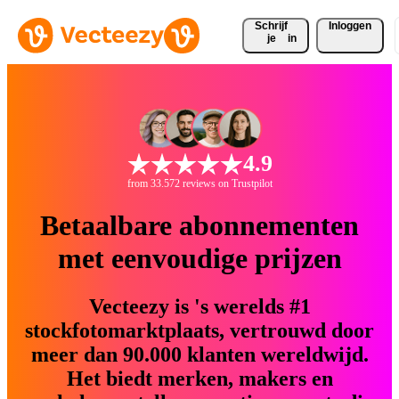
Schrijf 
Inloggen
je
in
4.9
from 33.572 reviews on Trustpilot
Betaalbare abonnementen
met eenvoudige prijzen
Vecteezy is 's werelds #1
stockfotomarktplaats, vertrouwd door
meer dan 90.000 klanten wereldwijd.
Het biedt merken, makers en