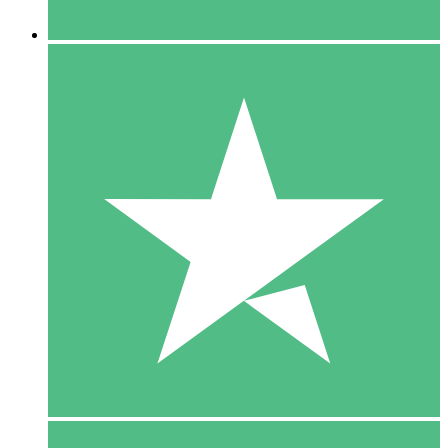
5 Downloaden
15
US$
00
10 Downloaden
20
US$
00