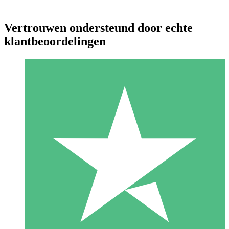
Vertrouwen ondersteund door echte
klantbeoordelingen
Individuele Creditpakketten
Betaal per gebruik met downloadtegoeden. Geen maandelijkse
verplichting vereist.
1 Downloaden
10
US$
00