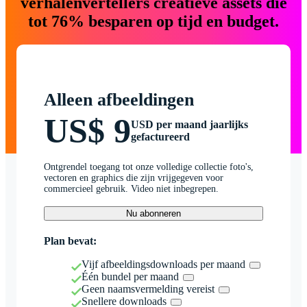
verhalenvertellers creatieve assets die
tot 76% besparen op tijd en budget.
Alleen afbeeldingen
US$ 9
USD per maand jaarlijks
gefactureerd
Ontgrendel toegang tot onze volledige collectie foto's,
vectoren en graphics die zijn vrijgegeven voor
commercieel gebruik. Video niet inbegrepen.
Nu abonneren
Plan bevat:
Vijf afbeeldingsdownloads per maand
Één bundel per maand
Geen naamsvermelding vereist
Snellere downloads