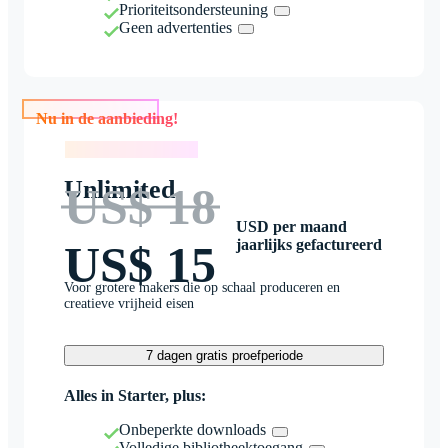
Prioriteitsondersteuning
Geen advertenties
Nu in de aanbieding!
Nu in de aanbieding!
Unlimited
US$ 18
USD per maand
jaarlijks gefactureerd
US$ 15
Voor grotere makers die op schaal produceren en
creatieve vrijheid eisen
7 dagen gratis proefperiode
Alles in Starter, plus:
Onbeperkte downloads
Volledige bibliotheektoegang