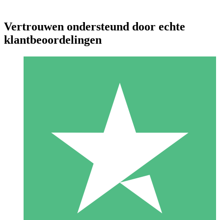
Vertrouwen ondersteund door echte
klantbeoordelingen
Individuele Creditpakketten
Betaal per gebruik met downloadtegoeden. Geen maandelijkse
verplichting vereist.
1 Downloaden
10
US$
00