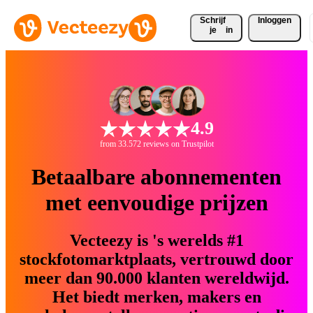
Schrijf 
Inloggen
je
in
4.9
from 33.572 reviews on Trustpilot
Betaalbare abonnementen
met eenvoudige prijzen
Vecteezy is 's werelds #1
stockfotomarktplaats, vertrouwd door
meer dan 90.000 klanten wereldwijd.
Het biedt merken, makers en