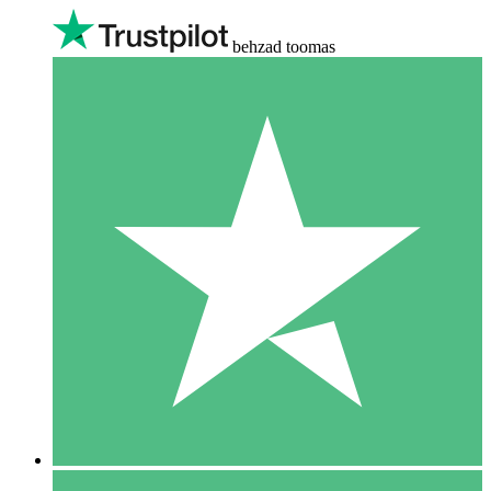
behzad toomas