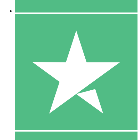
5 Downloaden
15
US$
00
10 Downloaden
20
US$
00