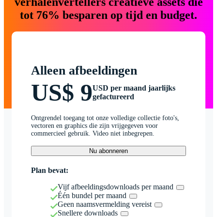
verhalenvertellers creatieve assets die
tot 76% besparen op tijd en budget.
Alleen afbeeldingen
US$ 9
USD per maand jaarlijks
gefactureerd
Ontgrendel toegang tot onze volledige collectie foto's,
vectoren en graphics die zijn vrijgegeven voor
commercieel gebruik. Video niet inbegrepen.
Nu abonneren
Plan bevat:
Vijf afbeeldingsdownloads per maand
Één bundel per maand
Geen naamsvermelding vereist
Snellere downloads