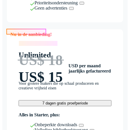
Prioriteitsondersteuning
Geen advertenties
Nu in de aanbieding!
Nu in de aanbieding!
Unlimited
US$ 18
USD per maand
jaarlijks gefactureerd
US$ 15
Voor grotere makers die op schaal produceren en
creatieve vrijheid eisen
7 dagen gratis proefperiode
Alles in Starter, plus:
Onbeperkte downloads
Volledige bibliotheektoegang