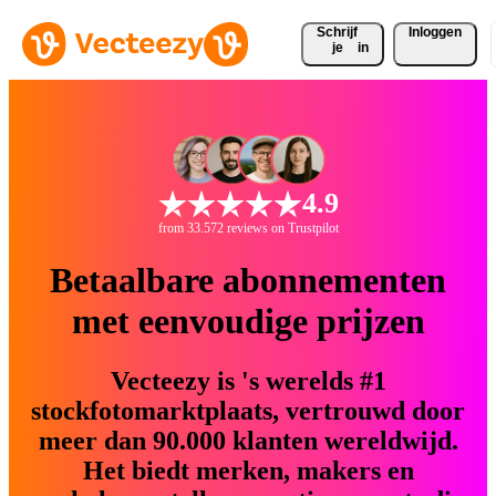
Schrijf 
Inloggen
je
in
4.9
from 33.572 reviews on Trustpilot
Betaalbare abonnementen
met eenvoudige prijzen
Vecteezy is 's werelds #1
stockfotomarktplaats, vertrouwd door
meer dan 90.000 klanten wereldwijd.
Het biedt merken, makers en