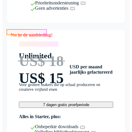
Prioriteitsondersteuning
Geen advertenties
Nu in de aanbieding!
Nu in de aanbieding!
Unlimited
US$ 18
USD per maand
jaarlijks gefactureerd
US$ 15
Voor grotere makers die op schaal produceren en
creatieve vrijheid eisen
7 dagen gratis proefperiode
Alles in Starter, plus:
Onbeperkte downloads
Volledige bibliotheektoegang