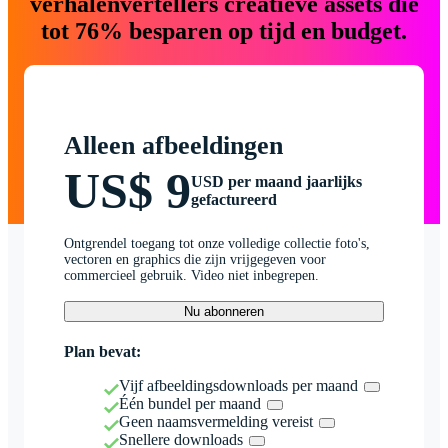
verhalenvertellers creatieve assets die
tot 76% besparen op tijd en budget.
Alleen afbeeldingen
US$ 9
USD per maand jaarlijks
gefactureerd
Ontgrendel toegang tot onze volledige collectie foto's,
vectoren en graphics die zijn vrijgegeven voor
commercieel gebruik. Video niet inbegrepen.
Nu abonneren
Plan bevat:
Vijf afbeeldingsdownloads per maand
Één bundel per maand
Geen naamsvermelding vereist
Snellere downloads