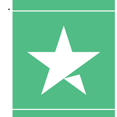
5 Downloaden
15
US$
00
10 Downloaden
20
US$
00