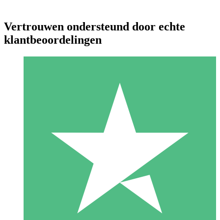
Vertrouwen ondersteund door echte
klantbeoordelingen
Individuele Creditpakketten
Betaal per gebruik met downloadtegoeden. Geen maandelijkse
verplichting vereist.
1 Downloaden
10
US$
00