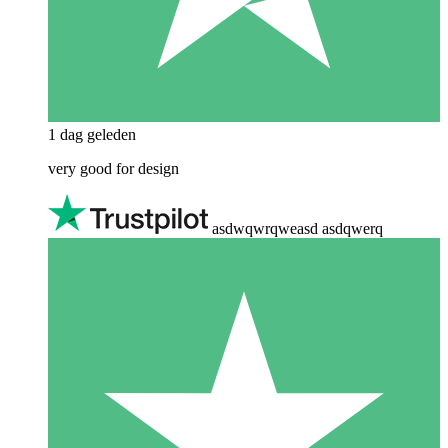
1 dag geleden
very good for design
asdwqwrqweasd asdqwerq