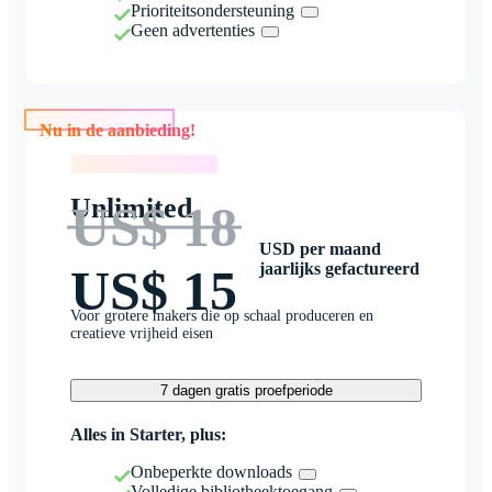
Prioriteitsondersteuning
Geen advertenties
Nu in de aanbieding!
Nu in de aanbieding!
Unlimited
US$ 18
USD per maand
jaarlijks gefactureerd
US$ 15
Voor grotere makers die op schaal produceren en
creatieve vrijheid eisen
7 dagen gratis proefperiode
Alles in Starter, plus:
Onbeperkte downloads
Volledige bibliotheektoegang