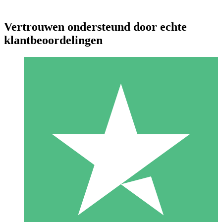
Vertrouwen ondersteund door echte
klantbeoordelingen
Individuele Creditpakketten
Betaal per gebruik met downloadtegoeden. Geen maandelijkse
verplichting vereist.
1 Downloaden
10
US$
00