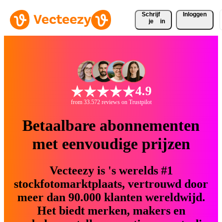
Schrijf 
Inloggen
je
in
4.9
from 33.572 reviews on Trustpilot
Betaalbare abonnementen
met eenvoudige prijzen
Vecteezy is 's werelds #1
stockfotomarktplaats, vertrouwd door
meer dan 90.000 klanten wereldwijd.
Het biedt merken, makers en