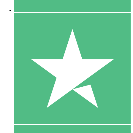
5 Downloaden
15
US$
00
10 Downloaden
20
US$
00