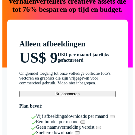
verhalenvertellers creatieve assets die
tot 76% besparen op tijd en budget.
Alleen afbeeldingen
US$ 9
USD per maand jaarlijks
gefactureerd
Ontgrendel toegang tot onze volledige collectie foto's,
vectoren en graphics die zijn vrijgegeven voor
commercieel gebruik. Video niet inbegrepen.
Nu abonneren
Plan bevat:
Vijf afbeeldingsdownloads per maand
Één bundel per maand
Geen naamsvermelding vereist
Snellere downloads