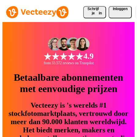
Schrijf 
Inloggen
je
in
4.9
from 33.572 reviews on Trustpilot
Betaalbare abonnementen
met eenvoudige prijzen
Vecteezy is 's werelds #1
stockfotomarktplaats, vertrouwd door
meer dan 90.000 klanten wereldwijd.
Het biedt merken, makers en