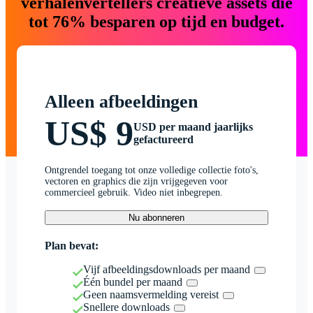
verhalenvertellers creatieve assets die
tot 76% besparen op tijd en budget.
Alleen afbeeldingen
US$ 9
USD per maand jaarlijks
gefactureerd
Ontgrendel toegang tot onze volledige collectie foto's,
vectoren en graphics die zijn vrijgegeven voor
commercieel gebruik. Video niet inbegrepen.
Nu abonneren
Plan bevat:
Vijf afbeeldingsdownloads per maand
Één bundel per maand
Geen naamsvermelding vereist
Snellere downloads