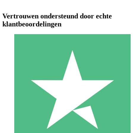
Vertrouwen ondersteund door echte
klantbeoordelingen
Individuele Creditpakketten
Betaal per gebruik met downloadtegoeden. Geen maandelijkse
verplichting vereist.
1 Downloaden
10
US$
00