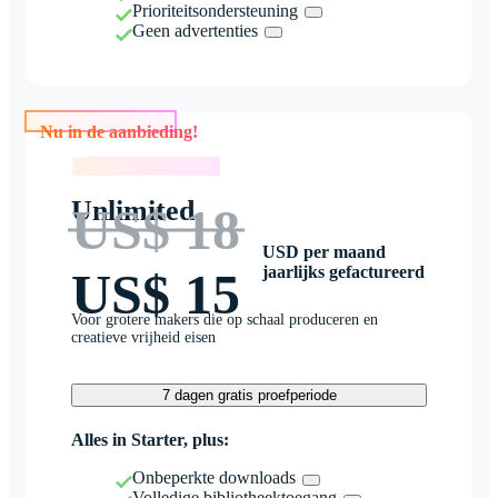
Prioriteitsondersteuning
Geen advertenties
Nu in de aanbieding!
Nu in de aanbieding!
Unlimited
US$ 18
USD per maand
jaarlijks gefactureerd
US$ 15
Voor grotere makers die op schaal produceren en
creatieve vrijheid eisen
7 dagen gratis proefperiode
Alles in Starter, plus:
Onbeperkte downloads
Volledige bibliotheektoegang