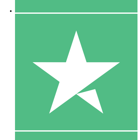
5 Downloaden
15
US$
00
10 Downloaden
20
US$
00