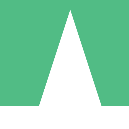
Individuele Creditpakketten
l per gebruik met downloadtegoeden. Geen maandelijkse verplichting ve
1 Downloaden
5 Downloaden
10 Downloaden
10
15
20
US$
00
US$
00
US$
00