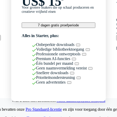
US$ 15
Voor grotere makers die op schaal produceren en
creatieve vrijheid eisen
7 dagen gratis proefperiode
Alles in Starter, plus:
Onbeperkte downloads
Volledige bibliotheektoegang
Professionele ontwerptools
Premium AI-functies
Één bundel per maand
Geen naamsvermelding vereist
Snellere downloads
Prioriteitsondersteuning
Geen advertenties
Wilt u zich niet abonneren?
Meer aankoopopties bekijken
n bevatten onze
Pro Standaard-licentie
en zijn voor toegang door één ge