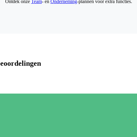
Ontdek onze
Team
- en
Onderneming
-plannen voor extra functies.
beoordelingen