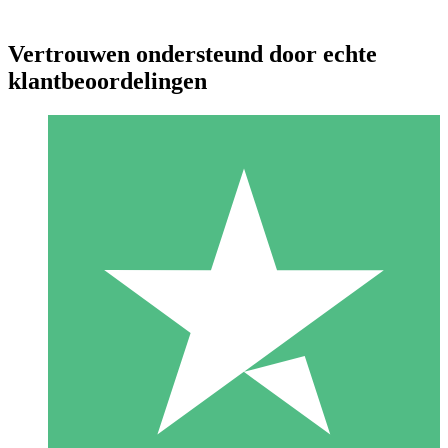
Vertrouwen ondersteund door echte
klantbeoordelingen
Individuele Creditpakketten
Betaal per gebruik met downloadtegoeden. Geen maandelijkse
verplichting vereist.
1 Downloaden
10
US$
00