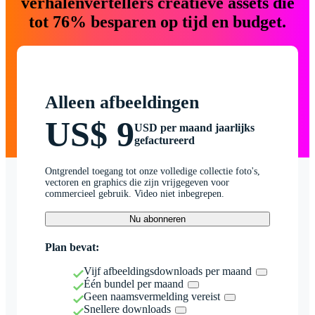
verhalenvertellers creatieve assets die
tot 76% besparen op tijd en budget.
Alleen afbeeldingen
US$ 9
USD per maand jaarlijks
gefactureerd
Ontgrendel toegang tot onze volledige collectie foto's,
vectoren en graphics die zijn vrijgegeven voor
commercieel gebruik. Video niet inbegrepen.
Nu abonneren
Plan bevat:
Vijf afbeeldingsdownloads per maand
Één bundel per maand
Geen naamsvermelding vereist
Snellere downloads