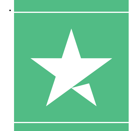
5 Downloaden
15
US$
00
10 Downloaden
20
US$
00