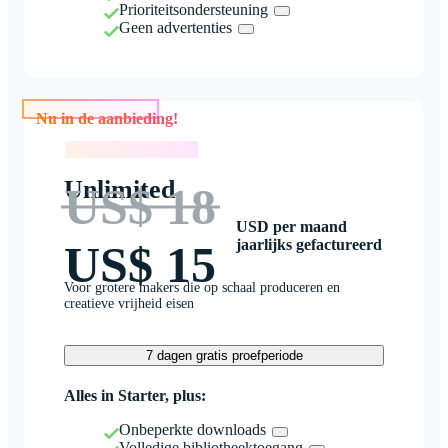
Prioriteitsondersteuning
Geen advertenties
Nu in de aanbieding!
Nu in de aanbieding!
Unlimited
US$ 18
USD per maand
jaarlijks gefactureerd
US$ 15
Voor grotere makers die op schaal produceren en
creatieve vrijheid eisen
7 dagen gratis proefperiode
Alles in Starter, plus:
Onbeperkte downloads
Volledige bibliotheektoegang