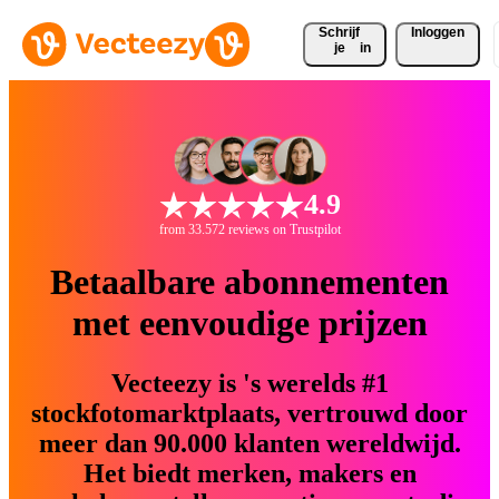
Schrijf 
Inloggen
je
in
4.9
from 33.572 reviews on Trustpilot
Betaalbare abonnementen
met eenvoudige prijzen
Vecteezy is 's werelds #1
stockfotomarktplaats, vertrouwd door
meer dan 90.000 klanten wereldwijd.
Het biedt merken, makers en