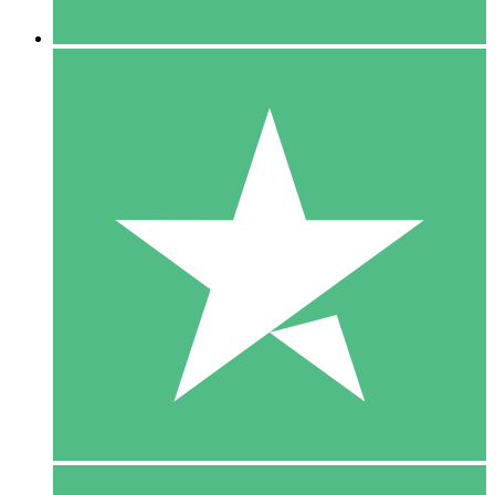
5 Downloaden
15
US$
00
10 Downloaden
20
US$
00