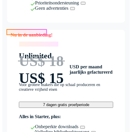
Prioriteitsondersteuning
Geen advertenties
Nu in de aanbieding!
Nu in de aanbieding!
Unlimited
US$ 18
USD per maand
jaarlijks gefactureerd
US$ 15
Voor grotere makers die op schaal produceren en
creatieve vrijheid eisen
7 dagen gratis proefperiode
Alles in Starter, plus:
Onbeperkte downloads
Volledige bibliotheektoegang