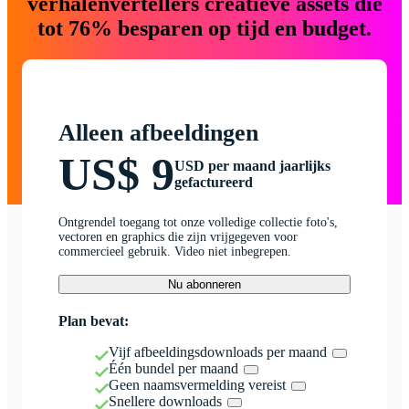
verhalenvertellers creatieve assets die
tot 76% besparen op tijd en budget.
Alleen afbeeldingen
US$ 9
USD per maand jaarlijks
gefactureerd
Ontgrendel toegang tot onze volledige collectie foto's,
vectoren en graphics die zijn vrijgegeven voor
commercieel gebruik. Video niet inbegrepen.
Nu abonneren
Plan bevat:
Vijf afbeeldingsdownloads per maand
Één bundel per maand
Geen naamsvermelding vereist
Snellere downloads