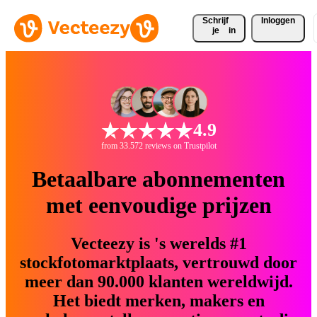
Schrijf 
Inloggen
je
in
4.9
from 33.572 reviews on Trustpilot
Betaalbare abonnementen
met eenvoudige prijzen
Vecteezy is 's werelds #1
stockfotomarktplaats, vertrouwd door
meer dan 90.000 klanten wereldwijd.
Het biedt merken, makers en