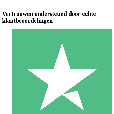
Vertrouwen ondersteund door echte
klantbeoordelingen
Individuele Creditpakketten
Betaal per gebruik met downloadtegoeden. Geen maandelijkse
verplichting vereist.
1 Downloaden
10
US$
00