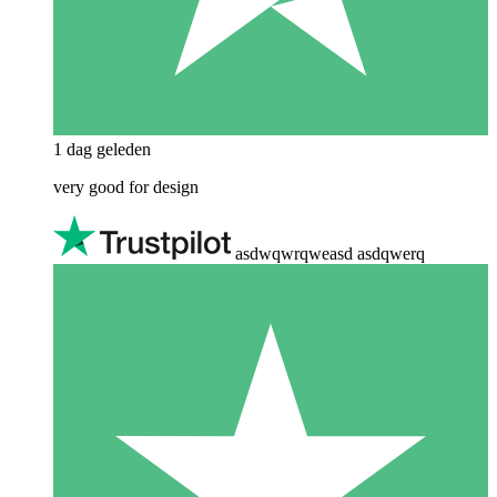
1 dag geleden
very good for design
asdwqwrqweasd asdqwerq