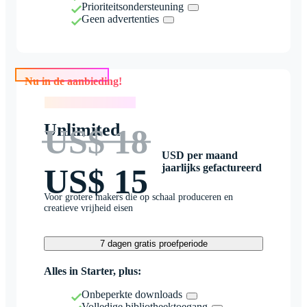
Prioriteitsondersteuning
Geen advertenties
Nu in de aanbieding!
Nu in de aanbieding!
Unlimited
US$ 18
USD per maand
jaarlijks gefactureerd
US$ 15
Voor grotere makers die op schaal produceren en
creatieve vrijheid eisen
7 dagen gratis proefperiode
Alles in Starter, plus:
Onbeperkte downloads
Volledige bibliotheektoegang