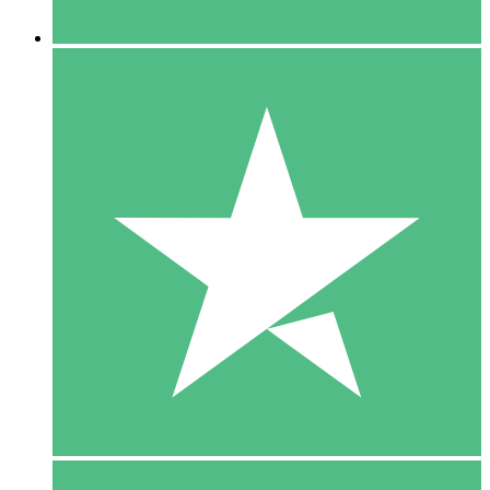
5 Downloaden
15
US$
00
10 Downloaden
20
US$
00