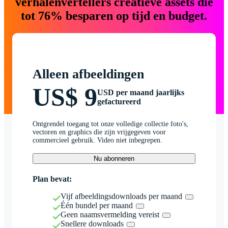
verhalenvertellers creatieve assets die
tot 76% besparen op tijd en budget.
Alleen afbeeldingen
US$ 9
USD per maand jaarlijks
gefactureerd
Ontgrendel toegang tot onze volledige collectie foto's,
vectoren en graphics die zijn vrijgegeven voor
commercieel gebruik. Video niet inbegrepen.
Nu abonneren
Plan bevat:
Vijf afbeeldingsdownloads per maand
Één bundel per maand
Geen naamsvermelding vereist
Snellere downloads