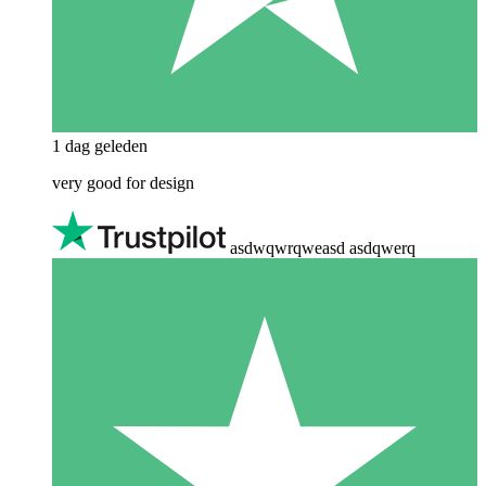
1 dag geleden
very good for design
asdwqwrqweasd asdqwerq