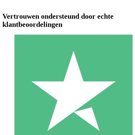
Vertrouwen ondersteund door echte
klantbeoordelingen
Individuele Creditpakketten
Betaal per gebruik met downloadtegoeden. Geen maandelijkse
verplichting vereist.
1 Downloaden
10
US$
00