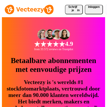
Schrijf 
Inloggen
je
in
4.9
from 33.572 reviews on Trustpilot
Betaalbare abonnementen
met eenvoudige prijzen
Vecteezy is 's werelds #1
stockfotomarktplaats, vertrouwd door
meer dan 90.000 klanten wereldwijd.
Het biedt merken, makers en