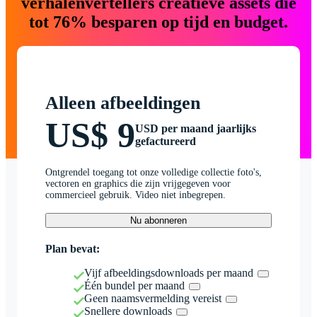
verhalenvertellers creatieve assets die
tot 76% besparen op tijd en budget.
Alleen afbeeldingen
US$ 9
USD per maand jaarlijks
gefactureerd
Ontgrendel toegang tot onze volledige collectie foto's,
vectoren en graphics die zijn vrijgegeven voor
commercieel gebruik. Video niet inbegrepen.
Nu abonneren
Plan bevat:
Vijf afbeeldingsdownloads per maand
Één bundel per maand
Geen naamsvermelding vereist
Snellere downloads