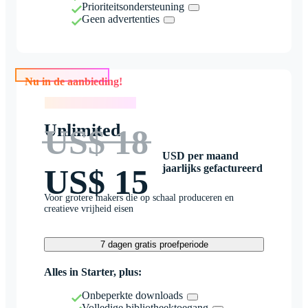
Prioriteitsondersteuning
Geen advertenties
Nu in de aanbieding!
Nu in de aanbieding!
Unlimited
US$ 18
USD per maand
jaarlijks gefactureerd
US$ 15
Voor grotere makers die op schaal produceren en
creatieve vrijheid eisen
7 dagen gratis proefperiode
Alles in Starter, plus:
Onbeperkte downloads
Volledige bibliotheektoegang