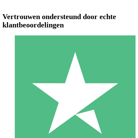
Vertrouwen ondersteund door echte
klantbeoordelingen
Individuele Creditpakketten
Betaal per gebruik met downloadtegoeden. Geen maandelijkse
verplichting vereist.
1 Downloaden
10
US$
00