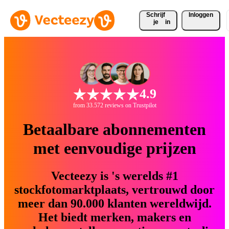
Schrijf 
Inloggen
je
in
4.9
from 33.572 reviews on Trustpilot
Betaalbare abonnementen
met eenvoudige prijzen
Vecteezy is 's werelds #1
stockfotomarktplaats, vertrouwd door
meer dan 90.000 klanten wereldwijd.
Het biedt merken, makers en