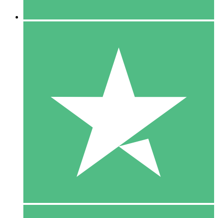
5 Downloaden
15
US$
00
10 Downloaden
20
US$
00