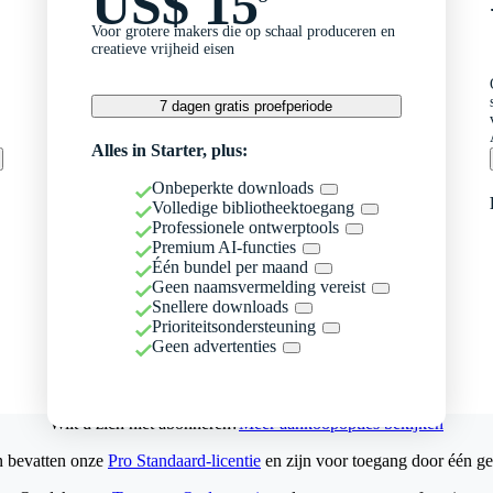
US$ 15
Voor grotere makers die op schaal produceren en
creatieve vrijheid eisen
7 dagen gratis proefperiode
Alles in Starter, plus:
Onbeperkte downloads
Volledige bibliotheektoegang
Professionele ontwerptools
Premium AI-functies
Één bundel per maand
Geen naamsvermelding vereist
Snellere downloads
Prioriteitsondersteuning
Geen advertenties
Wilt u zich niet abonneren?
Meer aankoopopties bekijken
n bevatten onze
Pro Standaard-licentie
en zijn voor toegang door één ge