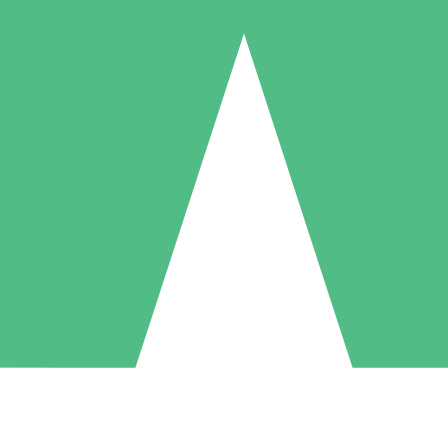
Individuele Creditpakketten
l per gebruik met downloadtegoeden. Geen maandelijkse verplichting ve
1 Downloaden
5 Downloaden
10 Downloaden
10
15
20
US$
00
US$
00
US$
00