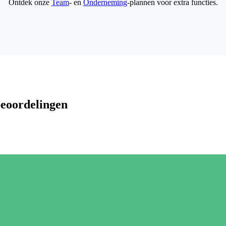
Ontdek onze
Team
- en
Onderneming
-plannen voor extra functies.
beoordelingen