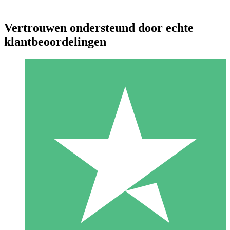
Vertrouwen ondersteund door echte
klantbeoordelingen
Individuele Creditpakketten
Betaal per gebruik met downloadtegoeden. Geen maandelijkse
verplichting vereist.
1 Downloaden
10
US$
00