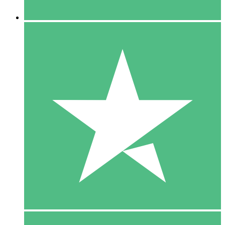
5 Downloaden
15
US$
00
10 Downloaden
20
US$
00