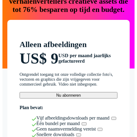
verhalenvertellers creatieve assets die
tot 76% besparen op tijd en budget.
Alleen afbeeldingen
US$ 9
USD per maand jaarlijks
gefactureerd
Ontgrendel toegang tot onze volledige collectie foto's,
vectoren en graphics die zijn vrijgegeven voor
commercieel gebruik. Video niet inbegrepen.
Nu abonneren
Plan bevat:
Vijf afbeeldingsdownloads per maand
Één bundel per maand
Geen naamsvermelding vereist
Snellere downloads