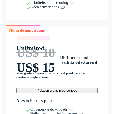
Prioriteitsondersteuning
Geen advertenties
Nu in de aanbieding!
Nu in de aanbieding!
Unlimited
US$ 18
USD per maand
jaarlijks gefactureerd
US$ 15
Voor grotere makers die op schaal produceren en
creatieve vrijheid eisen
7 dagen gratis proefperiode
Alles in Starter, plus:
Onbeperkte downloads
Volledige bibliotheektoegang