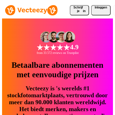
Schrijf 
Inloggen
je
in
4.9
from 33.572 reviews on Trustpilot
Betaalbare abonnementen
met eenvoudige prijzen
Vecteezy is 's werelds #1
stockfotomarktplaats, vertrouwd door
meer dan 90.000 klanten wereldwijd.
Het biedt merken, makers en