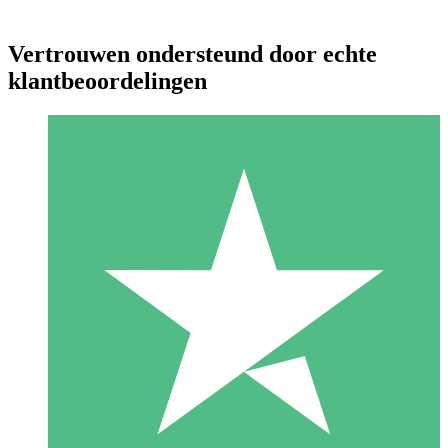
Vertrouwen ondersteund door echte
klantbeoordelingen
Individuele Creditpakketten
Betaal per gebruik met downloadtegoeden. Geen maandelijkse
verplichting vereist.
1 Downloaden
10
US$
00