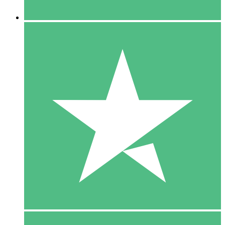
5 Downloaden
15
US$
00
10 Downloaden
20
US$
00