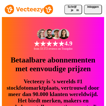
Schrijf 
Inloggen
je
in
4.9
from 33.572 reviews on Trustpilot
Betaalbare abonnementen
met eenvoudige prijzen
Vecteezy is 's werelds #1
stockfotomarktplaats, vertrouwd door
meer dan 90.000 klanten wereldwijd.
Het biedt merken, makers en