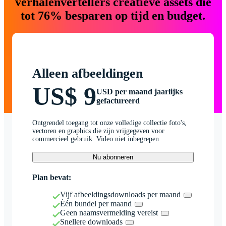
verhalenvertellers creatieve assets die
tot 76% besparen op tijd en budget.
Alleen afbeeldingen
US$ 9
USD per maand jaarlijks
gefactureerd
Ontgrendel toegang tot onze volledige collectie foto's,
vectoren en graphics die zijn vrijgegeven voor
commercieel gebruik. Video niet inbegrepen.
Nu abonneren
Plan bevat:
Vijf afbeeldingsdownloads per maand
Één bundel per maand
Geen naamsvermelding vereist
Snellere downloads