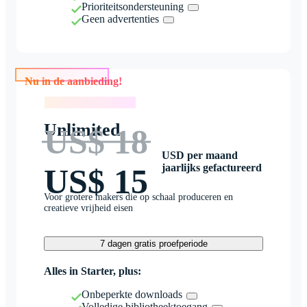
Prioriteitsondersteuning
Geen advertenties
Nu in de aanbieding!
Nu in de aanbieding!
Unlimited
US$ 18
USD per maand
jaarlijks gefactureerd
US$ 15
Voor grotere makers die op schaal produceren en
creatieve vrijheid eisen
7 dagen gratis proefperiode
Alles in Starter, plus:
Onbeperkte downloads
Volledige bibliotheektoegang