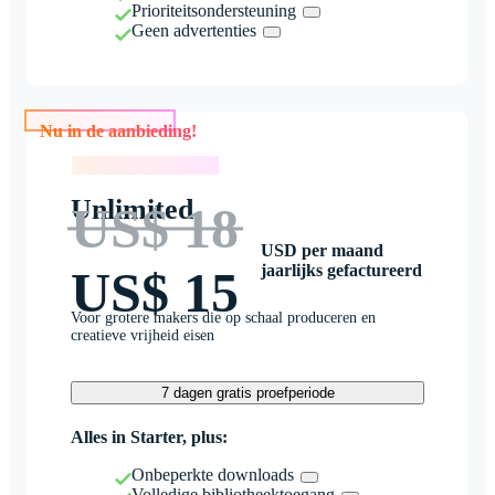
Prioriteitsondersteuning
Geen advertenties
Nu in de aanbieding!
Nu in de aanbieding!
Unlimited
US$ 18
USD per maand
jaarlijks gefactureerd
US$ 15
Voor grotere makers die op schaal produceren en
creatieve vrijheid eisen
7 dagen gratis proefperiode
Alles in Starter, plus:
Onbeperkte downloads
Volledige bibliotheektoegang