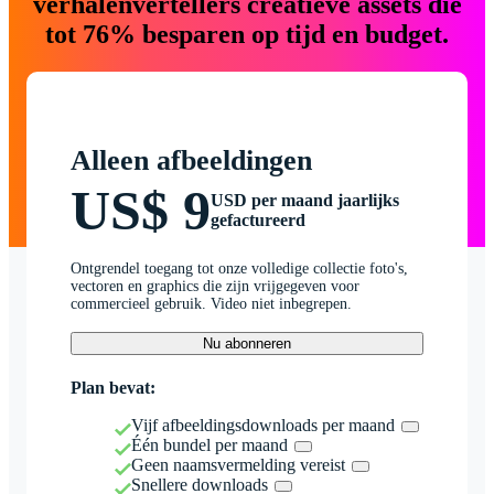
verhalenvertellers creatieve assets die
tot 76% besparen op tijd en budget.
Alleen afbeeldingen
US$ 9
USD per maand jaarlijks
gefactureerd
Ontgrendel toegang tot onze volledige collectie foto's,
vectoren en graphics die zijn vrijgegeven voor
commercieel gebruik. Video niet inbegrepen.
Nu abonneren
Plan bevat:
Vijf afbeeldingsdownloads per maand
Één bundel per maand
Geen naamsvermelding vereist
Snellere downloads