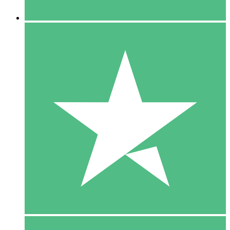
5 Downloaden
15
US$
00
10 Downloaden
20
US$
00