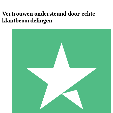
Vertrouwen ondersteund door echte
klantbeoordelingen
Individuele Creditpakketten
Betaal per gebruik met downloadtegoeden. Geen maandelijkse
verplichting vereist.
1 Downloaden
10
US$
00