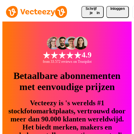
Schrijf 
Inloggen
je
in
4.9
from 33.572 reviews on Trustpilot
Betaalbare abonnementen
met eenvoudige prijzen
Vecteezy is 's werelds #1
stockfotomarktplaats, vertrouwd door
meer dan 90.000 klanten wereldwijd.
Het biedt merken, makers en