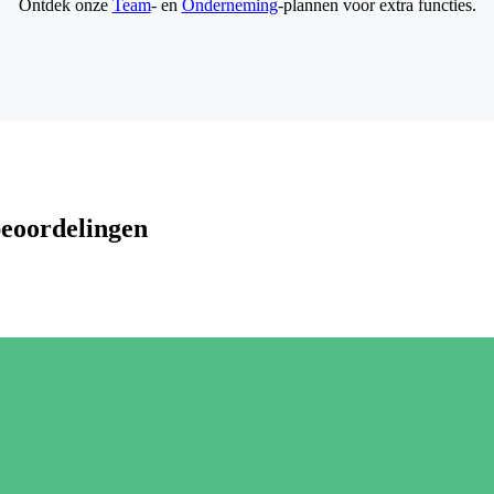
Ontdek onze
Team
- en
Onderneming
-plannen voor extra functies.
beoordelingen