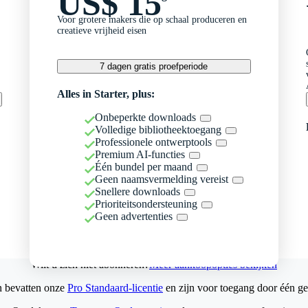
US$ 15
Voor grotere makers die op schaal produceren en
creatieve vrijheid eisen
7 dagen gratis proefperiode
Alles in Starter, plus:
Onbeperkte downloads
Volledige bibliotheektoegang
Professionele ontwerptools
Premium AI-functies
Één bundel per maand
Geen naamsvermelding vereist
Snellere downloads
Prioriteitsondersteuning
Geen advertenties
Wilt u zich niet abonneren?
Meer aankoopopties bekijken
n bevatten onze
Pro Standaard-licentie
en zijn voor toegang door één ge