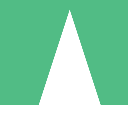
Individuele Creditpakketten
l per gebruik met downloadtegoeden. Geen maandelijkse verplichting ve
1 Downloaden
5 Downloaden
10 Downloaden
10
15
20
US$
00
US$
00
US$
00