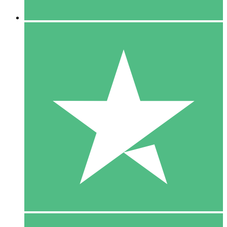
5 Downloaden
15
US$
00
10 Downloaden
20
US$
00