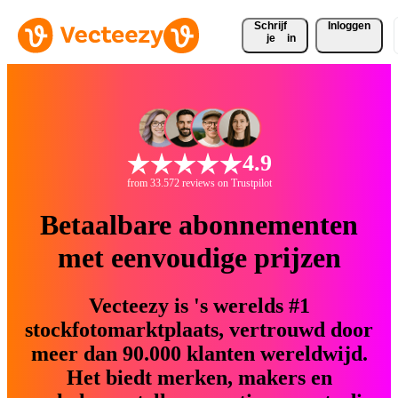
Schrijf 
Inloggen
je
in
4.9
from 33.572 reviews on Trustpilot
Betaalbare abonnementen
met eenvoudige prijzen
Vecteezy is 's werelds #1
stockfotomarktplaats, vertrouwd door
meer dan 90.000 klanten wereldwijd.
Het biedt merken, makers en