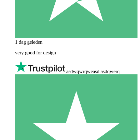
1 dag geleden
very good for design
asdwqwrqweasd asdqwerq