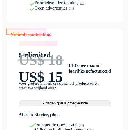
Prioriteitsondersteuning
Geen advertenties
Nu in de aanbieding!
Nu in de aanbieding!
Unlimited
US$ 18
USD per maand
jaarlijks gefactureerd
US$ 15
Voor grotere makers die op schaal produceren en
creatieve vrijheid eisen
7 dagen gratis proefperiode
Alles in Starter, plus:
Onbeperkte downloads
Volledige bibliotheektoegang