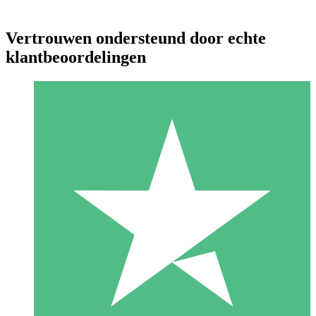
Vertrouwen ondersteund door echte
klantbeoordelingen
Individuele Creditpakketten
Betaal per gebruik met downloadtegoeden. Geen maandelijkse
verplichting vereist.
1 Downloaden
10
US$
00