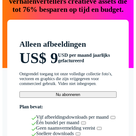
verhalenvertellers creatieve assets die
tot 76% besparen op tijd en budget.
Alleen afbeeldingen
US$ 9
USD per maand jaarlijks
gefactureerd
Ontgrendel toegang tot onze volledige collectie foto's,
vectoren en graphics die zijn vrijgegeven voor
commercieel gebruik. Video niet inbegrepen.
Nu abonneren
Plan bevat:
Vijf afbeeldingsdownloads per maand
Één bundel per maand
Geen naamsvermelding vereist
Snellere downloads