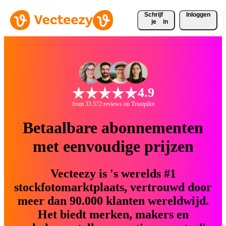
Schrijf 
Inloggen
je
in
4.9
from 33.572 reviews on Trustpilot
Betaalbare abonnementen
met eenvoudige prijzen
Vecteezy is 's werelds #1
stockfotomarktplaats, vertrouwd door
meer dan 90.000 klanten wereldwijd.
Het biedt merken, makers en