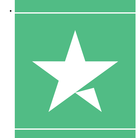
5 Downloaden
15
US$
00
10 Downloaden
20
US$
00