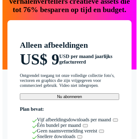
verhalenvertellers creatieve assets die
tot 76% besparen op tijd en budget.
Alleen afbeeldingen
US$ 9
USD per maand jaarlijks
gefactureerd
Ontgrendel toegang tot onze volledige collectie foto's,
vectoren en graphics die zijn vrijgegeven voor
commercieel gebruik. Video niet inbegrepen.
Nu abonneren
Plan bevat:
Vijf afbeeldingsdownloads per maand
Één bundel per maand
Geen naamsvermelding vereist
Snellere downloads