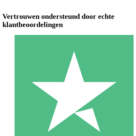
Vertrouwen ondersteund door echte
klantbeoordelingen
Individuele Creditpakketten
Betaal per gebruik met downloadtegoeden. Geen maandelijkse
verplichting vereist.
1 Downloaden
10
US$
00