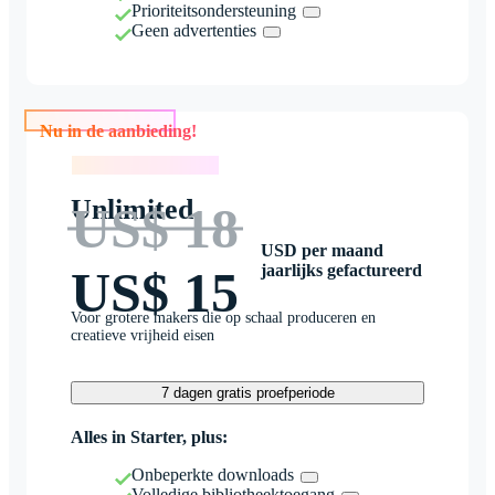
Prioriteitsondersteuning
Geen advertenties
Nu in de aanbieding!
Nu in de aanbieding!
Unlimited
US$ 18
USD per maand
jaarlijks gefactureerd
US$ 15
Voor grotere makers die op schaal produceren en
creatieve vrijheid eisen
7 dagen gratis proefperiode
Alles in Starter, plus:
Onbeperkte downloads
Volledige bibliotheektoegang