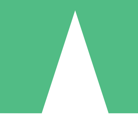
Individuele Creditpakketten
l per gebruik met downloadtegoeden. Geen maandelijkse verplichting ve
1 Downloaden
5 Downloaden
10 Downloaden
10
15
20
US$
00
US$
00
US$
00