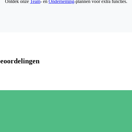
Ontdek onze
Team
- en
Onderneming
-plannen voor extra functies.
beoordelingen