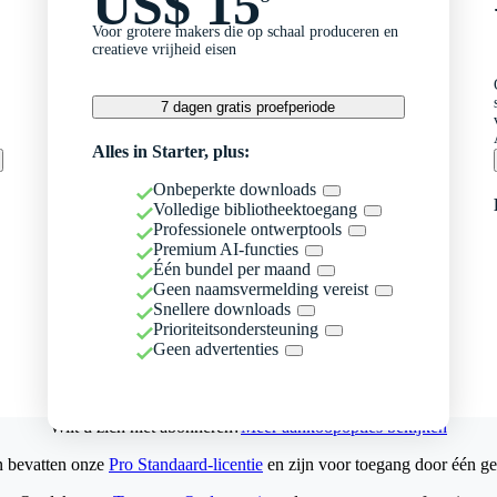
US$ 15
Voor grotere makers die op schaal produceren en
creatieve vrijheid eisen
7 dagen gratis proefperiode
Alles in Starter, plus:
Onbeperkte downloads
Volledige bibliotheektoegang
Professionele ontwerptools
Premium AI-functies
Één bundel per maand
Geen naamsvermelding vereist
Snellere downloads
Prioriteitsondersteuning
Geen advertenties
Wilt u zich niet abonneren?
Meer aankoopopties bekijken
n bevatten onze
Pro Standaard-licentie
en zijn voor toegang door één ge