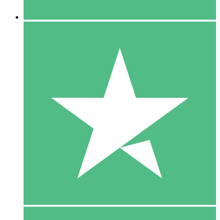
5 Downloaden
15
US$
00
10 Downloaden
20
US$
00