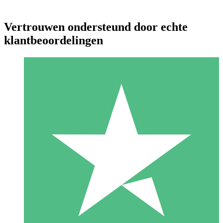
Vertrouwen ondersteund door echte
klantbeoordelingen
Individuele Creditpakketten
Betaal per gebruik met downloadtegoeden. Geen maandelijkse
verplichting vereist.
1 Downloaden
10
US$
00