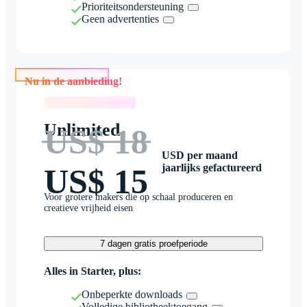
Prioriteitsondersteuning
Geen advertenties
Nu in de aanbieding!
Nu in de aanbieding!
Unlimited
US$ 18
USD per maand
jaarlijks gefactureerd
US$ 15
Voor grotere makers die op schaal produceren en
creatieve vrijheid eisen
7 dagen gratis proefperiode
Alles in Starter, plus:
Onbeperkte downloads
Volledige bibliotheektoegang