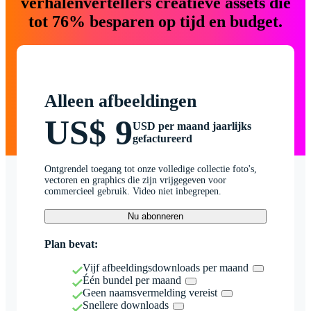
verhalenvertellers creatieve assets die
tot 76% besparen op tijd en budget.
Alleen afbeeldingen
US$ 9
USD per maand jaarlijks
gefactureerd
Ontgrendel toegang tot onze volledige collectie foto's,
vectoren en graphics die zijn vrijgegeven voor
commercieel gebruik. Video niet inbegrepen.
Nu abonneren
Plan bevat:
Vijf afbeeldingsdownloads per maand
Één bundel per maand
Geen naamsvermelding vereist
Snellere downloads