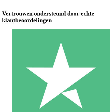
Vertrouwen ondersteund door echte
klantbeoordelingen
Individuele Creditpakketten
Betaal per gebruik met downloadtegoeden. Geen maandelijkse
verplichting vereist.
1 Downloaden
10
US$
00