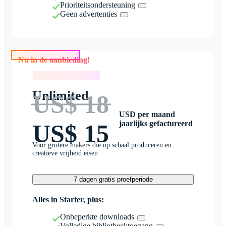
Prioriteitsondersteuning
Geen advertenties
Nu in de aanbieding!
Nu in de aanbieding!
Unlimited
US$ 18
USD per maand
jaarlijks gefactureerd
US$ 15
Voor grotere makers die op schaal produceren en
creatieve vrijheid eisen
7 dagen gratis proefperiode
Alles in Starter, plus:
Onbeperkte downloads
Volledige bibliotheektoegang