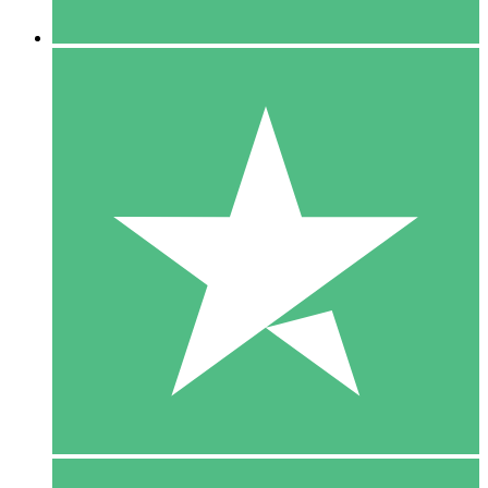
5 Downloaden
15
US$
00
10 Downloaden
20
US$
00