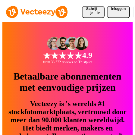
Schrijf 
Inloggen
je
in
4.9
from 33.572 reviews on Trustpilot
Betaalbare abonnementen
met eenvoudige prijzen
Vecteezy is 's werelds #1
stockfotomarktplaats, vertrouwd door
meer dan 90.000 klanten wereldwijd.
Het biedt merken, makers en