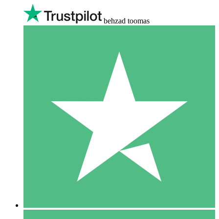
behzad toomas