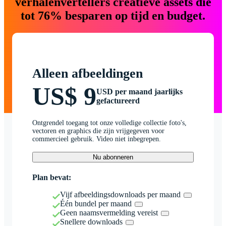
verhalenvertellers creatieve assets die
tot 76% besparen op tijd en budget.
Alleen afbeeldingen
US$ 9
USD per maand jaarlijks
gefactureerd
Ontgrendel toegang tot onze volledige collectie foto's,
vectoren en graphics die zijn vrijgegeven voor
commercieel gebruik. Video niet inbegrepen.
Nu abonneren
Plan bevat:
Vijf afbeeldingsdownloads per maand
Één bundel per maand
Geen naamsvermelding vereist
Snellere downloads