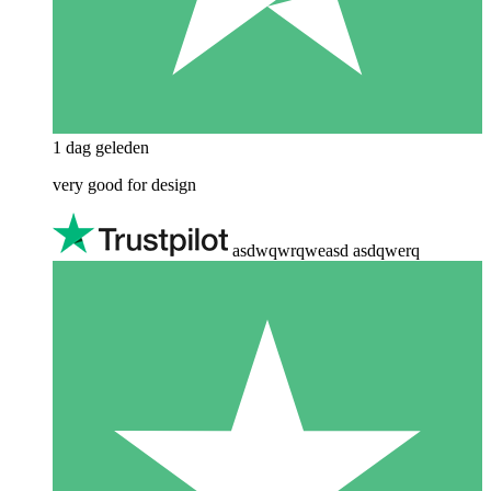
1 dag geleden
very good for design
asdwqwrqweasd asdqwerq