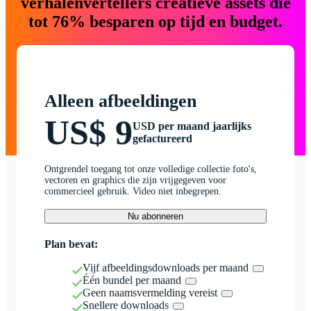
verhalenvertellers creatieve assets die
tot 76% besparen op tijd en budget.
Alleen afbeeldingen
US$ 9
USD per maand jaarlijks
gefactureerd
Ontgrendel toegang tot onze volledige collectie foto's,
vectoren en graphics die zijn vrijgegeven voor
commercieel gebruik. Video niet inbegrepen.
Nu abonneren
Plan bevat:
Vijf afbeeldingsdownloads per maand
Één bundel per maand
Geen naamsvermelding vereist
Snellere downloads