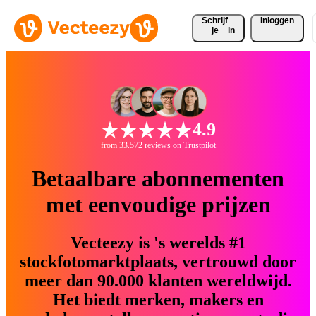
Schrijf 
Inloggen
je
in
4.9
from 33.572 reviews on Trustpilot
Betaalbare abonnementen
met eenvoudige prijzen
Vecteezy is 's werelds #1
stockfotomarktplaats, vertrouwd door
meer dan 90.000 klanten wereldwijd.
Het biedt merken, makers en