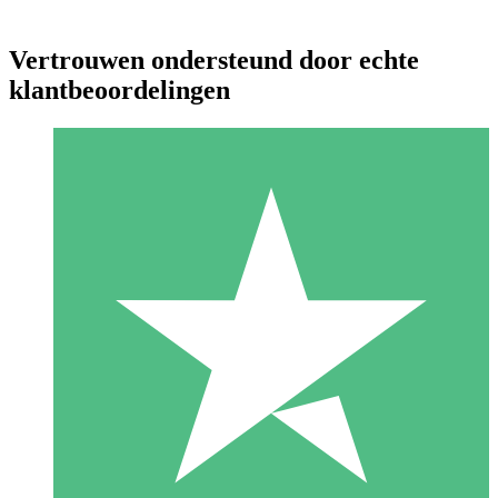
Vertrouwen ondersteund door echte
klantbeoordelingen
Individuele Creditpakketten
Betaal per gebruik met downloadtegoeden. Geen maandelijkse
verplichting vereist.
1 Downloaden
10
US$
00