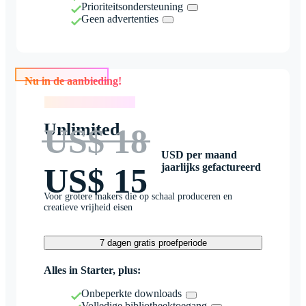
Prioriteitsondersteuning
Geen advertenties
Nu in de aanbieding!
Nu in de aanbieding!
Unlimited
US$ 18
USD per maand
jaarlijks gefactureerd
US$ 15
Voor grotere makers die op schaal produceren en
creatieve vrijheid eisen
7 dagen gratis proefperiode
Alles in Starter, plus:
Onbeperkte downloads
Volledige bibliotheektoegang