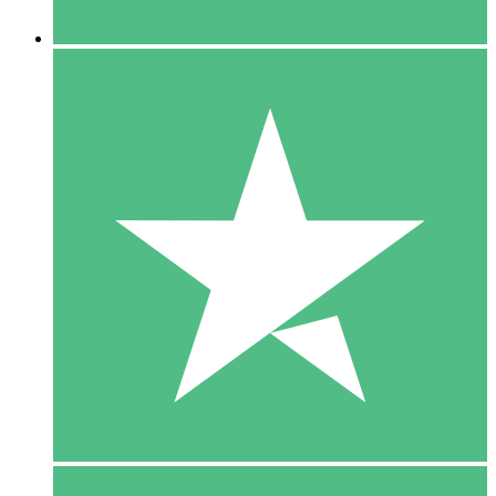
5 Downloaden
15
US$
00
10 Downloaden
20
US$
00