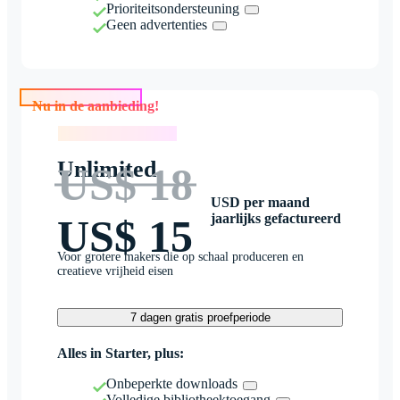
Prioriteitsondersteuning
Geen advertenties
Nu in de aanbieding!
Nu in de aanbieding!
Unlimited
US$ 18
USD per maand
jaarlijks gefactureerd
US$ 15
Voor grotere makers die op schaal produceren en
creatieve vrijheid eisen
7 dagen gratis proefperiode
Alles in Starter, plus:
Onbeperkte downloads
Volledige bibliotheektoegang