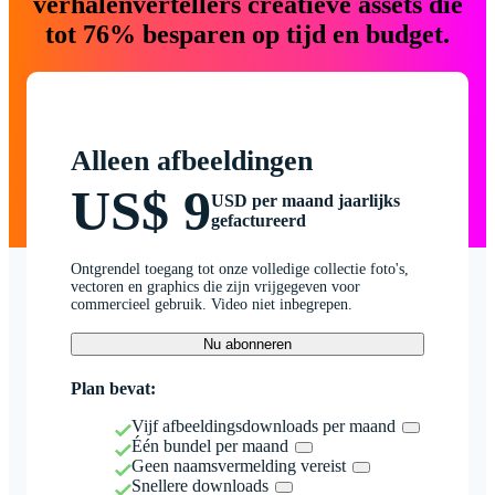
verhalenvertellers creatieve assets die
tot 76% besparen op tijd en budget.
Alleen afbeeldingen
US$ 9
USD per maand jaarlijks
gefactureerd
Ontgrendel toegang tot onze volledige collectie foto's,
vectoren en graphics die zijn vrijgegeven voor
commercieel gebruik. Video niet inbegrepen.
Nu abonneren
Plan bevat:
Vijf afbeeldingsdownloads per maand
Één bundel per maand
Geen naamsvermelding vereist
Snellere downloads