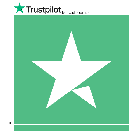
behzad toomas