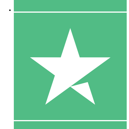
5 Downloaden
15
US$
00
10 Downloaden
20
US$
00