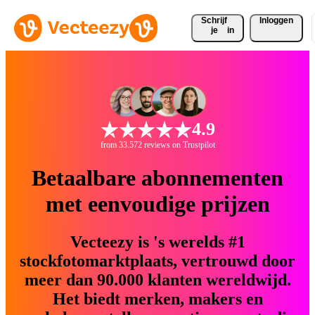
Schrijf 
Inloggen
je
in
4.9
from 33.572 reviews on Trustpilot
Betaalbare abonnementen
met eenvoudige prijzen
Vecteezy is 's werelds #1
stockfotomarktplaats, vertrouwd door
meer dan 90.000 klanten wereldwijd.
Het biedt merken, makers en