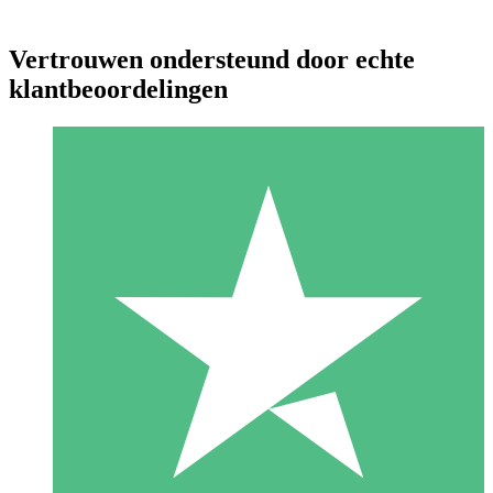
Vertrouwen ondersteund door echte
klantbeoordelingen
Individuele Creditpakketten
Betaal per gebruik met downloadtegoeden. Geen maandelijkse
verplichting vereist.
1 Downloaden
10
US$
00