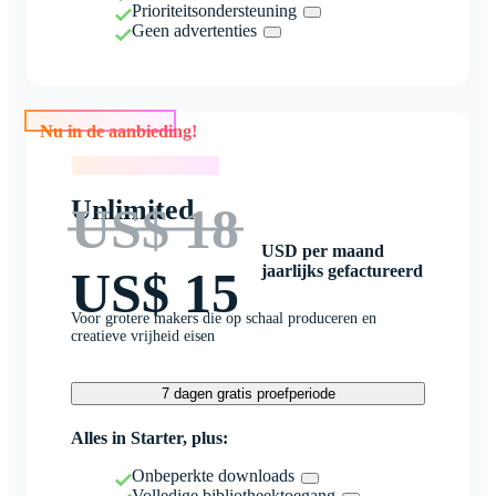
Prioriteitsondersteuning
Geen advertenties
Nu in de aanbieding!
Nu in de aanbieding!
Unlimited
US$ 18
USD per maand
jaarlijks gefactureerd
US$ 15
Voor grotere makers die op schaal produceren en
creatieve vrijheid eisen
7 dagen gratis proefperiode
Alles in Starter, plus:
Onbeperkte downloads
Volledige bibliotheektoegang