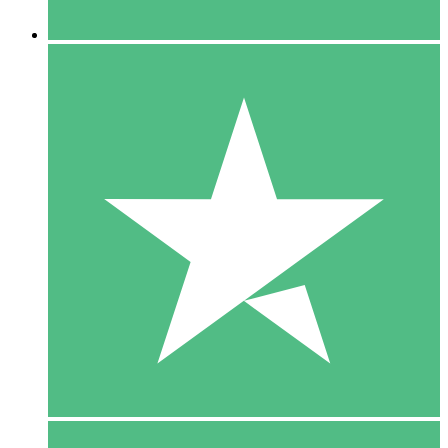
5 Downloaden
15
US$
00
10 Downloaden
20
US$
00