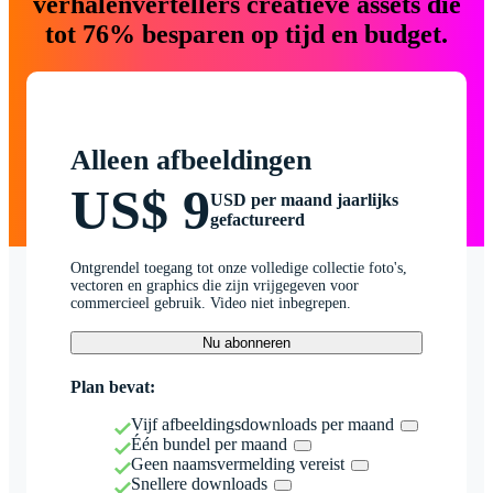
verhalenvertellers creatieve assets die
tot 76% besparen op tijd en budget.
Alleen afbeeldingen
US$ 9
USD per maand jaarlijks
gefactureerd
Ontgrendel toegang tot onze volledige collectie foto's,
vectoren en graphics die zijn vrijgegeven voor
commercieel gebruik. Video niet inbegrepen.
Nu abonneren
Plan bevat:
Vijf afbeeldingsdownloads per maand
Één bundel per maand
Geen naamsvermelding vereist
Snellere downloads