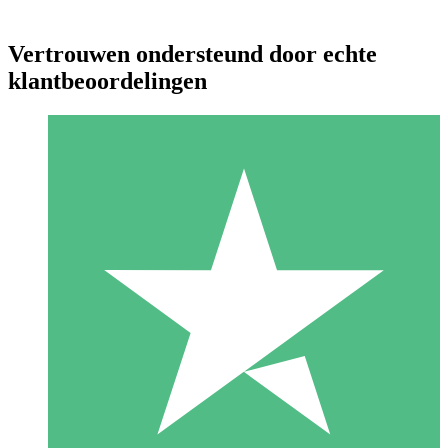
Vertrouwen ondersteund door echte
klantbeoordelingen
Individuele Creditpakketten
Betaal per gebruik met downloadtegoeden. Geen maandelijkse
verplichting vereist.
1 Downloaden
10
US$
00