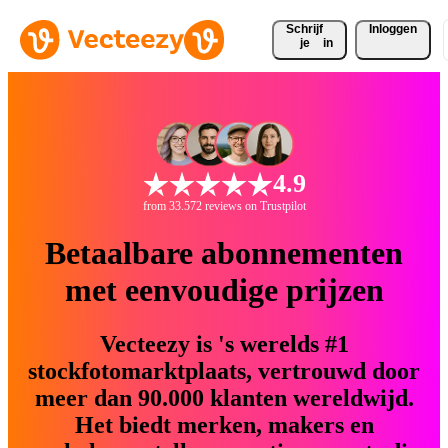
Schrijf 
Inloggen
je
in
4.9
from 33.572 reviews on Trustpilot
Betaalbare abonnementen
met eenvoudige prijzen
Vecteezy is 's werelds #1
stockfotomarktplaats, vertrouwd door
meer dan 90.000 klanten wereldwijd.
Het biedt merken, makers en