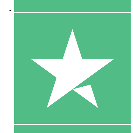
5 Downloaden
15
US$
00
10 Downloaden
20
US$
00