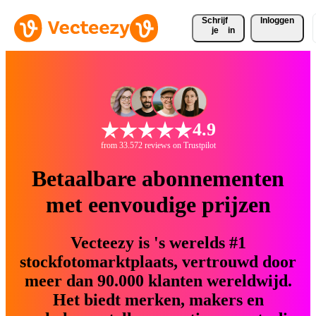
Schrijf 
Inloggen
je
in
4.9
from 33.572 reviews on Trustpilot
Betaalbare abonnementen
met eenvoudige prijzen
Vecteezy is 's werelds #1
stockfotomarktplaats, vertrouwd door
meer dan 90.000 klanten wereldwijd.
Het biedt merken, makers en