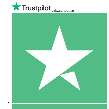
behzad toomas