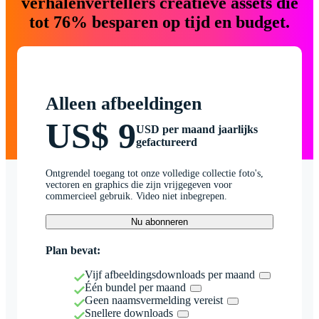
verhalenvertellers creatieve assets die
tot 76% besparen op tijd en budget.
Alleen afbeeldingen
US$ 9
USD per maand jaarlijks
gefactureerd
Ontgrendel toegang tot onze volledige collectie foto's,
vectoren en graphics die zijn vrijgegeven voor
commercieel gebruik. Video niet inbegrepen.
Nu abonneren
Plan bevat:
Vijf afbeeldingsdownloads per maand
Één bundel per maand
Geen naamsvermelding vereist
Snellere downloads