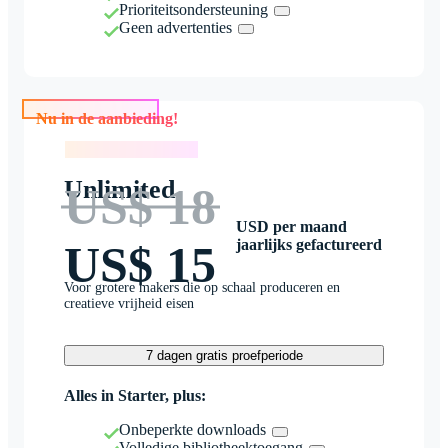
Prioriteitsondersteuning
Geen advertenties
Nu in de aanbieding!
Nu in de aanbieding!
Unlimited
US$ 18
USD per maand
jaarlijks gefactureerd
US$ 15
Voor grotere makers die op schaal produceren en
creatieve vrijheid eisen
7 dagen gratis proefperiode
Alles in Starter, plus:
Onbeperkte downloads
Volledige bibliotheektoegang