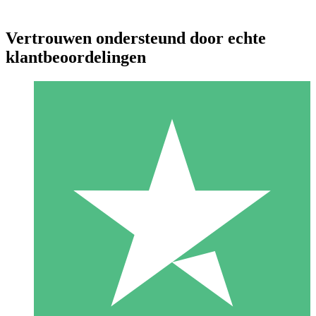
Vertrouwen ondersteund door echte
klantbeoordelingen
Individuele Creditpakketten
Betaal per gebruik met downloadtegoeden. Geen maandelijkse
verplichting vereist.
1 Downloaden
10
US$
00