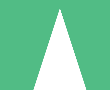
Individuele Creditpakketten
l per gebruik met downloadtegoeden. Geen maandelijkse verplichting ve
1 Downloaden
5 Downloaden
10 Downloaden
10
15
20
US$
00
US$
00
US$
00