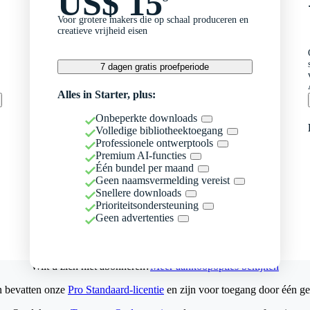
US$ 15
Voor grotere makers die op schaal produceren en
creatieve vrijheid eisen
7 dagen gratis proefperiode
Alles in Starter, plus:
Onbeperkte downloads
Volledige bibliotheektoegang
Professionele ontwerptools
Premium AI-functies
Één bundel per maand
Geen naamsvermelding vereist
Snellere downloads
Prioriteitsondersteuning
Geen advertenties
Wilt u zich niet abonneren?
Meer aankoopopties bekijken
n bevatten onze
Pro Standaard-licentie
en zijn voor toegang door één ge