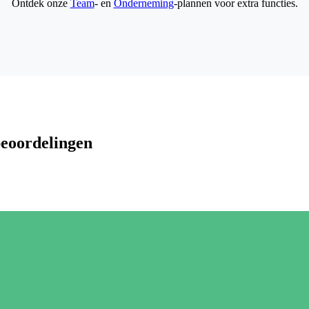
Ontdek onze
Team
- en
Onderneming
-plannen voor extra functies.
beoordelingen