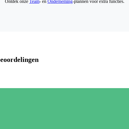
Ontdek onze
Team
- en
Onderneming
-plannen voor extra functies.
beoordelingen