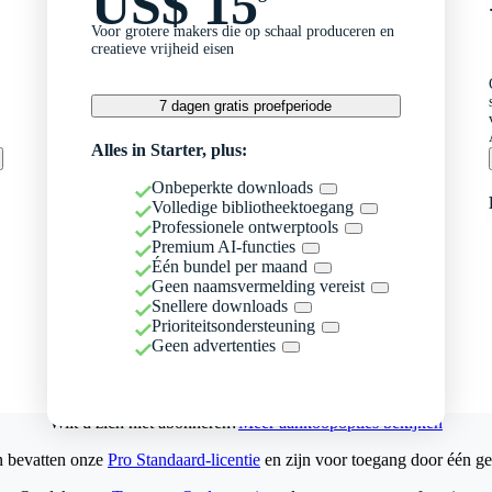
US$ 15
Voor grotere makers die op schaal produceren en
creatieve vrijheid eisen
7 dagen gratis proefperiode
Alles in Starter, plus:
Onbeperkte downloads
Volledige bibliotheektoegang
Professionele ontwerptools
Premium AI-functies
Één bundel per maand
Geen naamsvermelding vereist
Snellere downloads
Prioriteitsondersteuning
Geen advertenties
Wilt u zich niet abonneren?
Meer aankoopopties bekijken
n bevatten onze
Pro Standaard-licentie
en zijn voor toegang door één ge