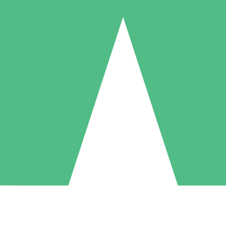
Individuele Creditpakketten
l per gebruik met downloadtegoeden. Geen maandelijkse verplichting ve
1 Downloaden
5 Downloaden
10 Downloaden
10
15
20
US$
00
US$
00
US$
00