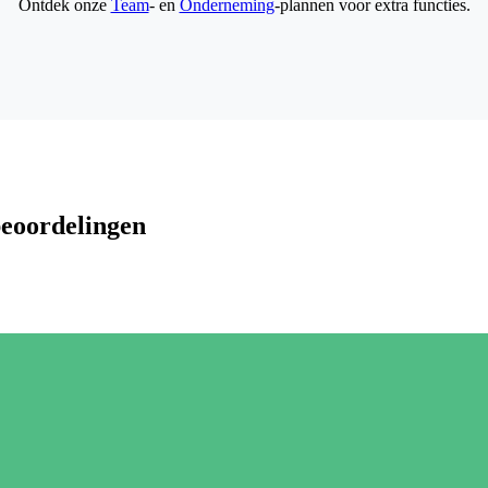
Ontdek onze
Team
- en
Onderneming
-plannen voor extra functies.
beoordelingen