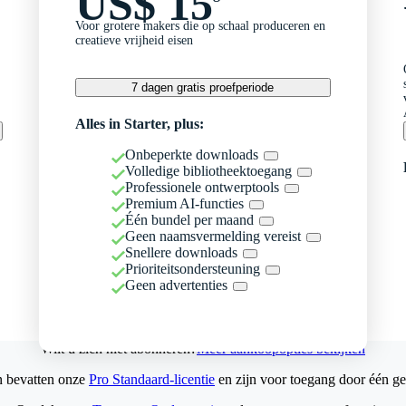
US$ 15
Voor grotere makers die op schaal produceren en
creatieve vrijheid eisen
7 dagen gratis proefperiode
Alles in Starter, plus:
Onbeperkte downloads
Volledige bibliotheektoegang
Professionele ontwerptools
Premium AI-functies
Één bundel per maand
Geen naamsvermelding vereist
Snellere downloads
Prioriteitsondersteuning
Geen advertenties
Wilt u zich niet abonneren?
Meer aankoopopties bekijken
n bevatten onze
Pro Standaard-licentie
en zijn voor toegang door één ge