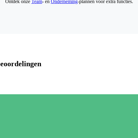
Ontdek onze
Team
- en
Onderneming
-plannen voor extra functies.
beoordelingen