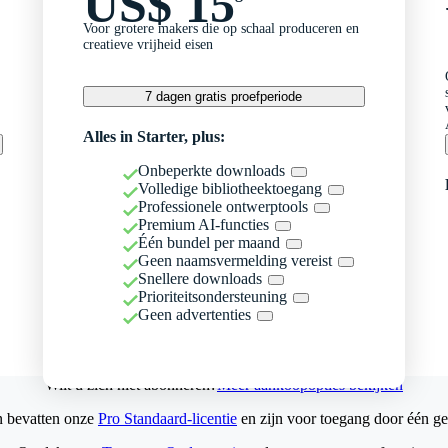
US$ 15
Voor grotere makers die op schaal produceren en
creatieve vrijheid eisen
7 dagen gratis proefperiode
Alles in Starter, plus:
Onbeperkte downloads
Volledige bibliotheektoegang
Professionele ontwerptools
Premium AI-functies
Één bundel per maand
Geen naamsvermelding vereist
Snellere downloads
Prioriteitsondersteuning
Geen advertenties
Wilt u zich niet abonneren?
Meer aankoopopties bekijken
n bevatten onze
Pro Standaard-licentie
en zijn voor toegang door één ge