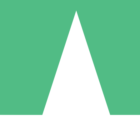
Individuele Creditpakketten
l per gebruik met downloadtegoeden. Geen maandelijkse verplichting ve
1 Downloaden
5 Downloaden
10 Downloaden
10
15
20
US$
00
US$
00
US$
00