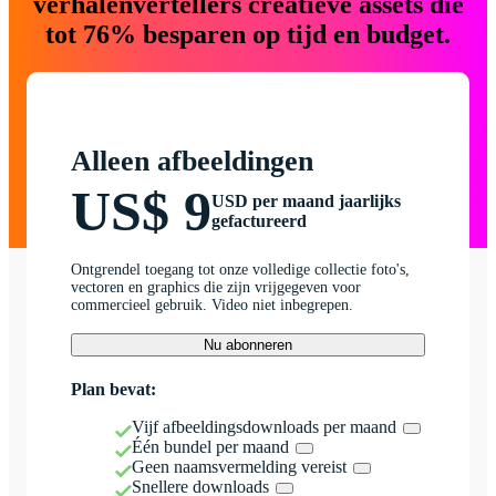
verhalenvertellers creatieve assets die
tot 76% besparen op tijd en budget.
Alleen afbeeldingen
US$ 9
USD per maand jaarlijks
gefactureerd
Ontgrendel toegang tot onze volledige collectie foto's,
vectoren en graphics die zijn vrijgegeven voor
commercieel gebruik. Video niet inbegrepen.
Nu abonneren
Plan bevat:
Vijf afbeeldingsdownloads per maand
Één bundel per maand
Geen naamsvermelding vereist
Snellere downloads