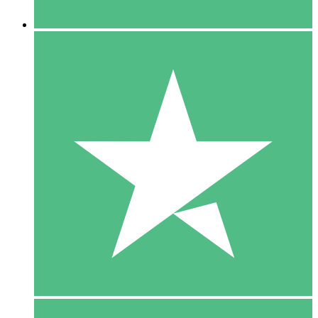
5 Downloaden
15
US$
00
10 Downloaden
20
US$
00