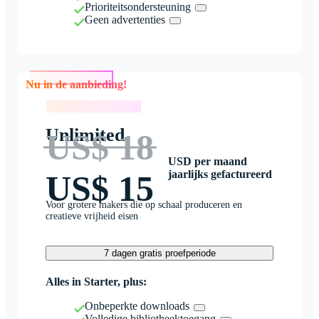
Prioriteitsondersteuning
Geen advertenties
Nu in de aanbieding!
Nu in de aanbieding!
Unlimited
US$ 18
USD per maand
jaarlijks gefactureerd
US$ 15
Voor grotere makers die op schaal produceren en
creatieve vrijheid eisen
7 dagen gratis proefperiode
Alles in Starter, plus:
Onbeperkte downloads
Volledige bibliotheektoegang