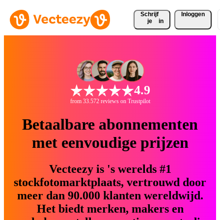
Schrijf 
Inloggen
je
in
4.9
from 33.572 reviews on Trustpilot
Betaalbare abonnementen
met eenvoudige prijzen
Vecteezy is 's werelds #1
stockfotomarktplaats, vertrouwd door
meer dan 90.000 klanten wereldwijd.
Het biedt merken, makers en