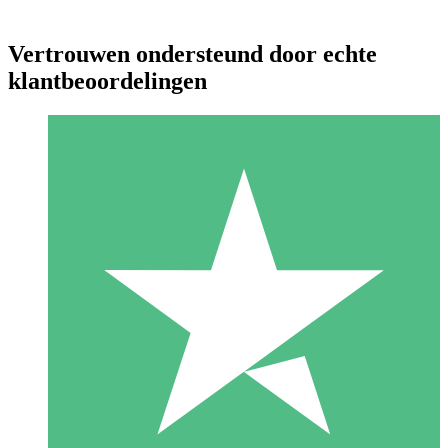
Vertrouwen ondersteund door echte
klantbeoordelingen
Individuele Creditpakketten
Betaal per gebruik met downloadtegoeden. Geen maandelijkse
verplichting vereist.
1 Downloaden
10
US$
00