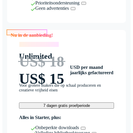
Prioriteitsondersteuning
Geen advertenties
Nu in de aanbieding!
Nu in de aanbieding!
Unlimited
US$ 18
USD per maand
jaarlijks gefactureerd
US$ 15
Voor grotere makers die op schaal produceren en
creatieve vrijheid eisen
7 dagen gratis proefperiode
Alles in Starter, plus:
Onbeperkte downloads
Volledige bibliotheektoegang