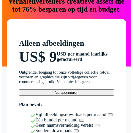
verhalenvertellers creatieve assets die
tot 76% besparen op tijd en budget.
Alleen afbeeldingen
US$ 9
USD per maand jaarlijks
gefactureerd
Ontgrendel toegang tot onze volledige collectie foto's,
vectoren en graphics die zijn vrijgegeven voor
commercieel gebruik. Video niet inbegrepen.
Nu abonneren
Plan bevat:
Vijf afbeeldingsdownloads per maand
Één bundel per maand
Geen naamsvermelding vereist
Snellere downloads