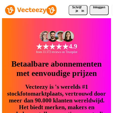
Schrijf 
Inloggen
je
in
4.9
from 33.572 reviews on Trustpilot
Betaalbare abonnementen
met eenvoudige prijzen
Vecteezy is 's werelds #1
stockfotomarktplaats, vertrouwd door
meer dan 90.000 klanten wereldwijd.
Het biedt merken, makers en