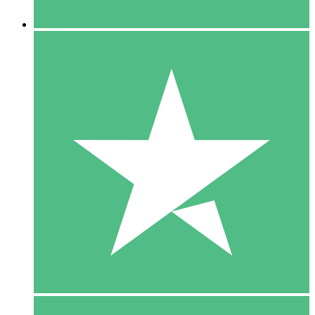
5 Downloaden
15
US$
00
10 Downloaden
20
US$
00