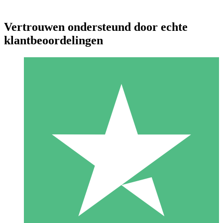
Vertrouwen ondersteund door echte
klantbeoordelingen
Individuele Creditpakketten
Betaal per gebruik met downloadtegoeden. Geen maandelijkse
verplichting vereist.
1 Downloaden
10
US$
00