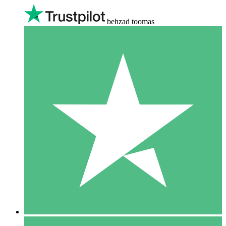
behzad toomas