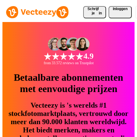
Schrijf 
Inloggen
je
in
4.9
from 33.572 reviews on Trustpilot
Betaalbare abonnementen
met eenvoudige prijzen
Vecteezy is 's werelds #1
stockfotomarktplaats, vertrouwd door
meer dan 90.000 klanten wereldwijd.
Het biedt merken, makers en