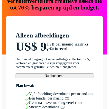
verhalenvertellers creatieve assets die
tot 76% besparen op tijd en budget.
Alleen afbeeldingen
US$ 9
USD per maand jaarlijks
gefactureerd
Ontgrendel toegang tot onze volledige collectie foto's,
vectoren en graphics die zijn vrijgegeven voor
commercieel gebruik. Video niet inbegrepen.
Nu abonneren
Plan bevat:
Vijf afbeeldingsdownloads per maand
Één bundel per maand
Geen naamsvermelding vereist
Snellere downloads