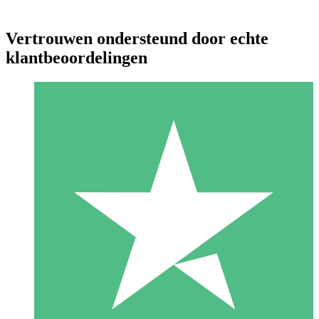
Vertrouwen ondersteund door echte
klantbeoordelingen
Individuele Creditpakketten
Betaal per gebruik met downloadtegoeden. Geen maandelijkse
verplichting vereist.
1 Downloaden
10
US$
00