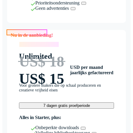
Prioriteitsondersteuning
Geen advertenties
Nu in de aanbieding!
Nu in de aanbieding!
Unlimited
US$ 18
USD per maand
jaarlijks gefactureerd
US$ 15
Voor grotere makers die op schaal produceren en
creatieve vrijheid eisen
7 dagen gratis proefperiode
Alles in Starter, plus:
Onbeperkte downloads
Volledige bibliotheektoegang