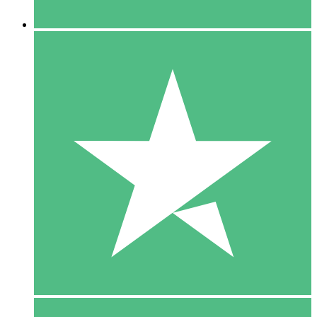
5 Downloaden
15
US$
00
10 Downloaden
20
US$
00