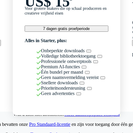
US$ 15
Voor grotere makers die op schaal produceren en
creatieve vrijheid eisen
7 dagen gratis proefperiode
Alles in Starter, plus:
Onbeperkte downloads
Volledige bibliotheektoegang
Professionele ontwerptools
Premium AI-functies
Één bundel per maand
Geen naamsvermelding vereist
Snellere downloads
Prioriteitsondersteuning
Geen advertenties
Wilt u zich niet abonneren?
Meer aankoopopties bekijken
n bevatten onze
Pro Standaard-licentie
en zijn voor toegang door één ge