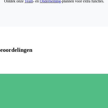
Ontdek onze
Team
- en
Onderneming
-plannen voor extra functies.
beoordelingen