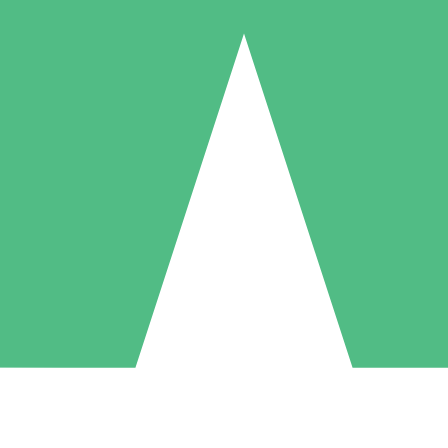
Individuele Creditpakketten
l per gebruik met downloadtegoeden. Geen maandelijkse verplichting ve
1 Downloaden
5 Downloaden
10 Downloaden
10
15
20
US$
00
US$
00
US$
00