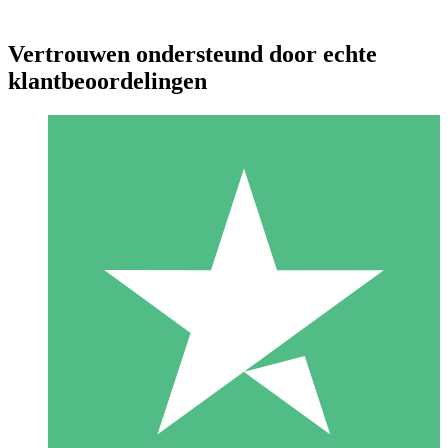
Vertrouwen ondersteund door echte
klantbeoordelingen
Individuele Creditpakketten
Betaal per gebruik met downloadtegoeden. Geen maandelijkse
verplichting vereist.
1 Downloaden
10
US$
00