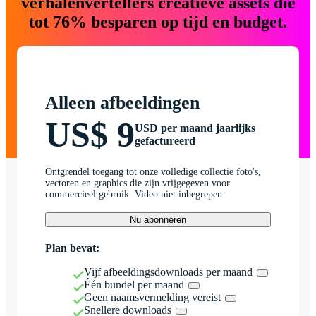
verhalenvertellers creatieve assets die
tot 76% besparen op tijd en budget.
Alleen afbeeldingen
US$ 9
USD per maand jaarlijks
gefactureerd
Ontgrendel toegang tot onze volledige collectie foto's,
vectoren en graphics die zijn vrijgegeven voor
commercieel gebruik. Video niet inbegrepen.
Nu abonneren
Plan bevat:
Vijf afbeeldingsdownloads per maand
Één bundel per maand
Geen naamsvermelding vereist
Snellere downloads