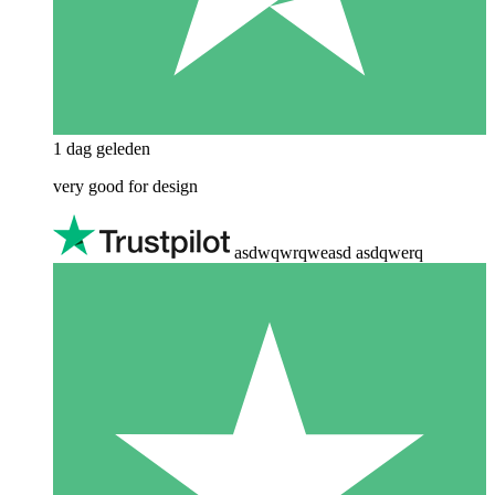
1 dag geleden
very good for design
asdwqwrqweasd asdqwerq