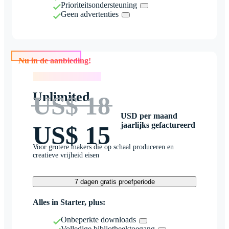
Prioriteitsondersteuning
Geen advertenties
Nu in de aanbieding!
Nu in de aanbieding!
Unlimited
US$ 18
USD per maand
jaarlijks gefactureerd
US$ 15
Voor grotere makers die op schaal produceren en
creatieve vrijheid eisen
7 dagen gratis proefperiode
Alles in Starter, plus:
Onbeperkte downloads
Volledige bibliotheektoegang