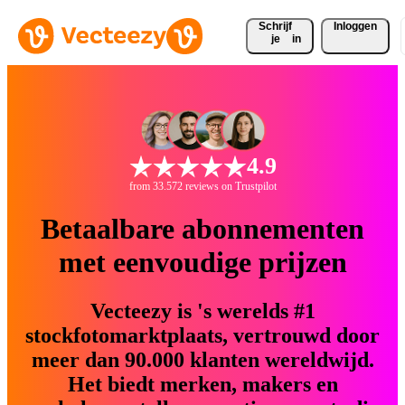
Schrijf 
Inloggen
je
in
4.9
from 33.572 reviews on Trustpilot
Betaalbare abonnementen
met eenvoudige prijzen
Vecteezy is 's werelds #1
stockfotomarktplaats, vertrouwd door
meer dan 90.000 klanten wereldwijd.
Het biedt merken, makers en