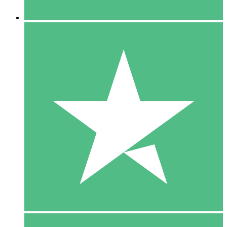
5 Downloaden
15
US$
00
10 Downloaden
20
US$
00