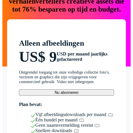
verhalenvertellers creatieve assets die
tot 76% besparen op tijd en budget.
Alleen afbeeldingen
US$ 9
USD per maand jaarlijks
gefactureerd
Ontgrendel toegang tot onze volledige collectie foto's,
vectoren en graphics die zijn vrijgegeven voor
commercieel gebruik. Video niet inbegrepen.
Nu abonneren
Plan bevat:
Vijf afbeeldingsdownloads per maand
Één bundel per maand
Geen naamsvermelding vereist
Snellere downloads