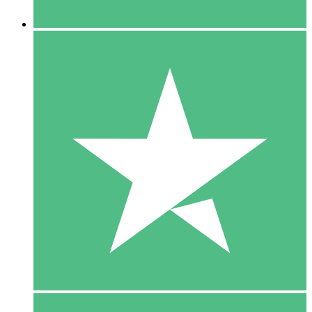
5 Downloaden
15
US$
00
10 Downloaden
20
US$
00