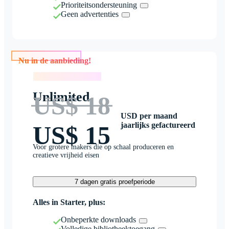
Prioriteitsondersteuning
Geen advertenties
Nu in de aanbieding!
Nu in de aanbieding!
Unlimited
US$ 18
USD per maand
jaarlijks gefactureerd
US$ 15
Voor grotere makers die op schaal produceren en
creatieve vrijheid eisen
7 dagen gratis proefperiode
Alles in Starter, plus:
Onbeperkte downloads
Volledige bibliotheektoegang