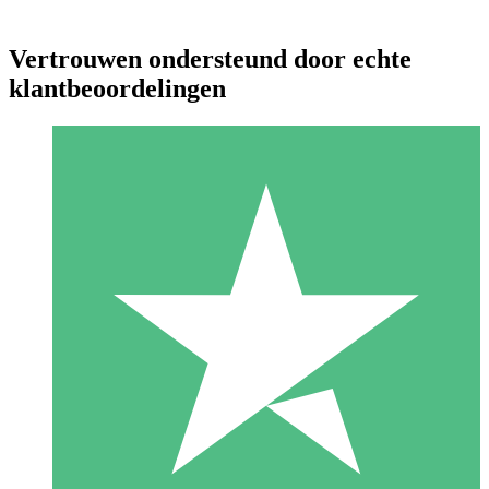
Vertrouwen ondersteund door echte
klantbeoordelingen
Individuele Creditpakketten
Betaal per gebruik met downloadtegoeden. Geen maandelijkse
verplichting vereist.
1 Downloaden
10
US$
00