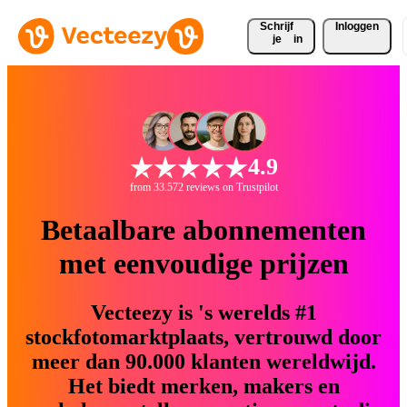
Schrijf 
Inloggen
je
in
4.9
from 33.572 reviews on Trustpilot
Betaalbare abonnementen
met eenvoudige prijzen
Vecteezy is 's werelds #1
stockfotomarktplaats, vertrouwd door
meer dan 90.000 klanten wereldwijd.
Het biedt merken, makers en