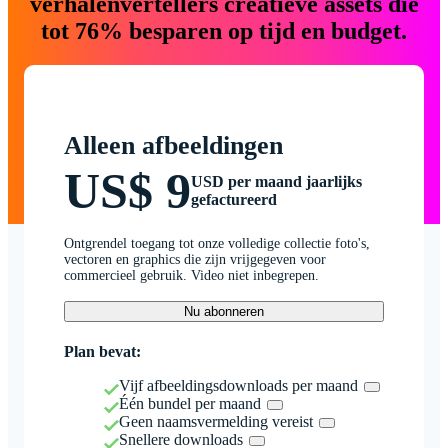
verhalenvertellers creatieve assets die
tot 76% besparen op tijd en budget.
Alleen afbeeldingen
US$ 9
USD per maand jaarlijks
gefactureerd
Ontgrendel toegang tot onze volledige collectie foto's,
vectoren en graphics die zijn vrijgegeven voor
commercieel gebruik. Video niet inbegrepen.
Nu abonneren
Plan bevat:
Vijf afbeeldingsdownloads per maand
Één bundel per maand
Geen naamsvermelding vereist
Snellere downloads