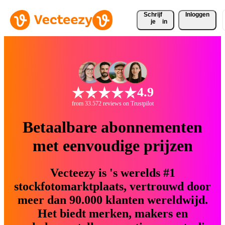
Schrijf 
Inloggen
je
in
4.9
from 33.572 reviews on Trustpilot
Betaalbare abonnementen
met eenvoudige prijzen
Vecteezy is 's werelds #1
stockfotomarktplaats, vertrouwd door
meer dan 90.000 klanten wereldwijd.
Het biedt merken, makers en