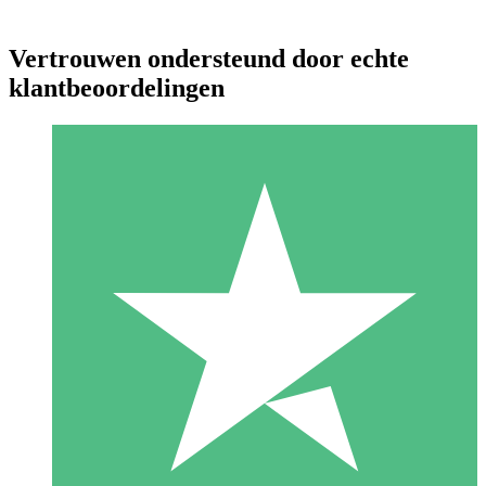
Vertrouwen ondersteund door echte
klantbeoordelingen
Individuele Creditpakketten
Betaal per gebruik met downloadtegoeden. Geen maandelijkse
verplichting vereist.
1 Downloaden
10
US$
00