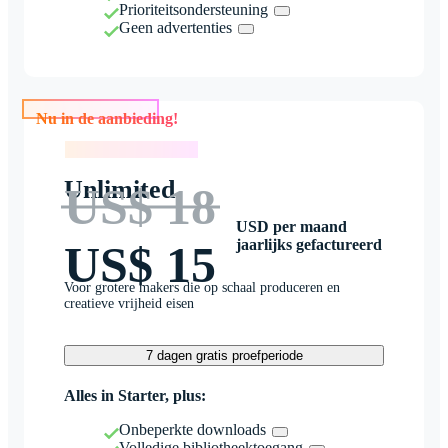
Prioriteitsondersteuning
Geen advertenties
Nu in de aanbieding!
Nu in de aanbieding!
Unlimited
US$ 18
USD per maand
jaarlijks gefactureerd
US$ 15
Voor grotere makers die op schaal produceren en
creatieve vrijheid eisen
7 dagen gratis proefperiode
Alles in Starter, plus:
Onbeperkte downloads
Volledige bibliotheektoegang