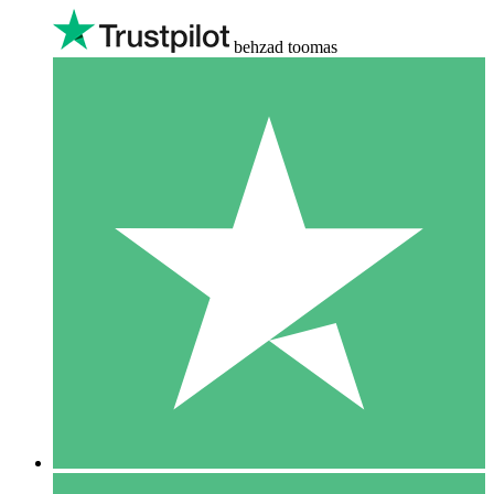
behzad toomas