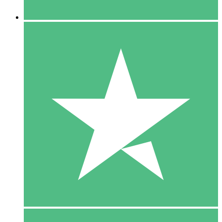
5 Downloaden
15
US$
00
10 Downloaden
20
US$
00