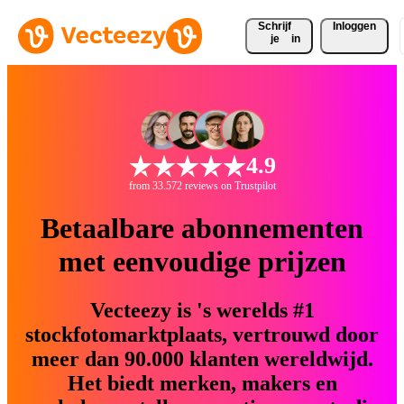
Schrijf 
Inloggen
je
in
4.9
from 33.572 reviews on Trustpilot
Betaalbare abonnementen
met eenvoudige prijzen
Vecteezy is 's werelds #1
stockfotomarktplaats, vertrouwd door
meer dan 90.000 klanten wereldwijd.
Het biedt merken, makers en