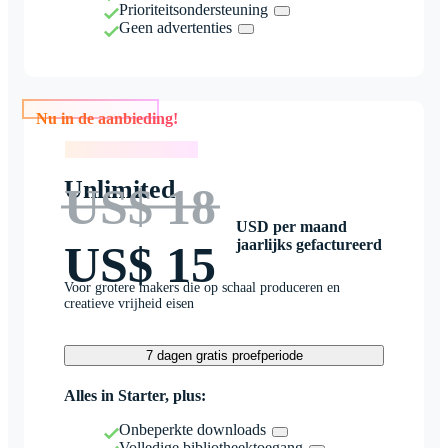
Prioriteitsondersteuning
Geen advertenties
Nu in de aanbieding!
Nu in de aanbieding!
Unlimited
US$ 18
USD per maand
jaarlijks gefactureerd
US$ 15
Voor grotere makers die op schaal produceren en
creatieve vrijheid eisen
7 dagen gratis proefperiode
Alles in Starter, plus:
Onbeperkte downloads
Volledige bibliotheektoegang