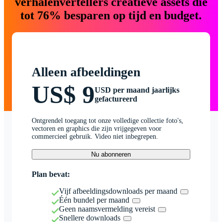
verhalenvertellers creatieve assets die
tot 76% besparen op tijd en budget.
Alleen afbeeldingen
US$ 9
USD per maand jaarlijks
gefactureerd
Ontgrendel toegang tot onze volledige collectie foto's,
vectoren en graphics die zijn vrijgegeven voor
commercieel gebruik. Video niet inbegrepen.
Nu abonneren
Plan bevat:
Vijf afbeeldingsdownloads per maand
Één bundel per maand
Geen naamsvermelding vereist
Snellere downloads