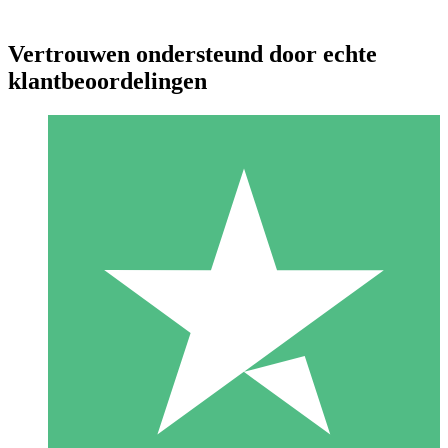
Vertrouwen ondersteund door echte
klantbeoordelingen
Individuele Creditpakketten
Betaal per gebruik met downloadtegoeden. Geen maandelijkse
verplichting vereist.
1 Downloaden
10
US$
00