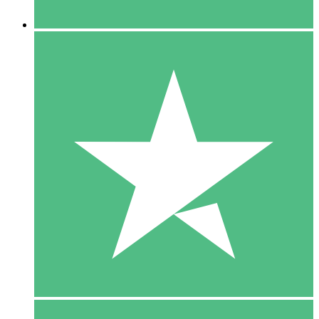
5 Downloaden
15
US$
00
10 Downloaden
20
US$
00