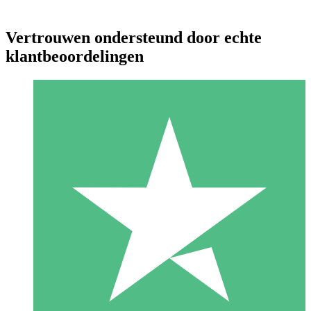
Vertrouwen ondersteund door echte
klantbeoordelingen
Individuele Creditpakketten
Betaal per gebruik met downloadtegoeden. Geen maandelijkse
verplichting vereist.
1 Downloaden
10
US$
00