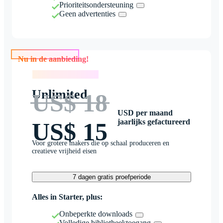
Prioriteitsondersteuning
Geen advertenties
Nu in de aanbieding!
Nu in de aanbieding!
Unlimited
US$ 18
USD per maand
jaarlijks gefactureerd
US$ 15
Voor grotere makers die op schaal produceren en
creatieve vrijheid eisen
7 dagen gratis proefperiode
Alles in Starter, plus:
Onbeperkte downloads
Volledige bibliotheektoegang