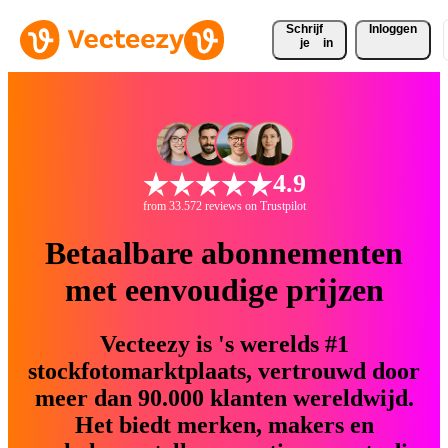
Schrijf 
Inloggen
je
in
4.9
from 33.572 reviews on Trustpilot
Betaalbare abonnementen
met eenvoudige prijzen
Vecteezy is 's werelds #1
stockfotomarktplaats, vertrouwd door
meer dan 90.000 klanten wereldwijd.
Het biedt merken, makers en