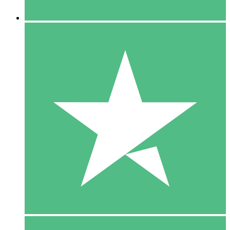
5 Downloaden
15
US$
00
10 Downloaden
20
US$
00