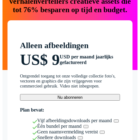
verhalenvertellers creatieve assets die
tot 76% besparen op tijd en budget.
Alleen afbeeldingen
US$ 9
USD per maand jaarlijks
gefactureerd
Ontgrendel toegang tot onze volledige collectie foto's,
vectoren en graphics die zijn vrijgegeven voor
commercieel gebruik. Video niet inbegrepen.
Nu abonneren
Plan bevat:
Vijf afbeeldingsdownloads per maand
Één bundel per maand
Geen naamsvermelding vereist
Snellere downloads