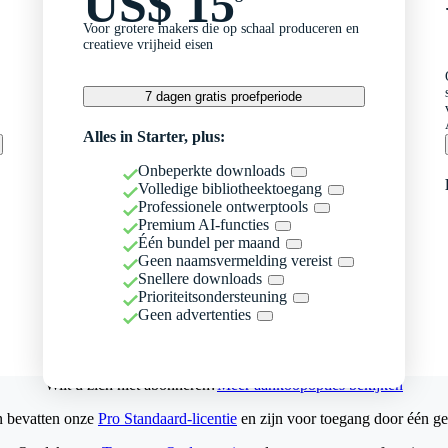
US$ 15
Voor grotere makers die op schaal produceren en
creatieve vrijheid eisen
7 dagen gratis proefperiode
Alles in Starter, plus:
Onbeperkte downloads
Volledige bibliotheektoegang
Professionele ontwerptools
Premium AI-functies
Één bundel per maand
Geen naamsvermelding vereist
Snellere downloads
Prioriteitsondersteuning
Geen advertenties
Wilt u zich niet abonneren?
Meer aankoopopties bekijken
n bevatten onze
Pro Standaard-licentie
en zijn voor toegang door één ge