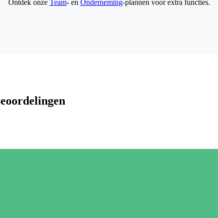
Ontdek onze
Team
- en
Onderneming
-plannen voor extra functies.
beoordelingen