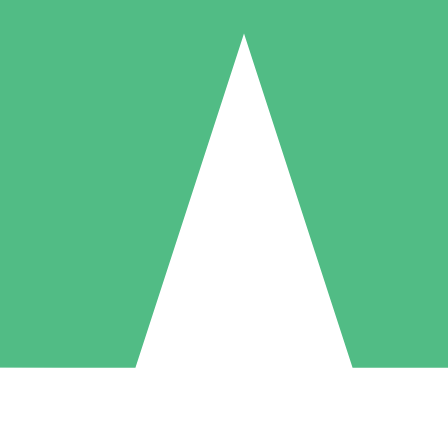
Individuele Creditpakketten
l per gebruik met downloadtegoeden. Geen maandelijkse verplichting ve
1 Downloaden
5 Downloaden
10 Downloaden
10
15
20
US$
00
US$
00
US$
00