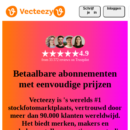
Schrijf 
Inloggen
je
in
4.9
from 33.572 reviews on Trustpilot
Betaalbare abonnementen
met eenvoudige prijzen
Vecteezy is 's werelds #1
stockfotomarktplaats, vertrouwd door
meer dan 90.000 klanten wereldwijd.
Het biedt merken, makers en