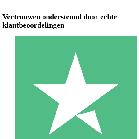
Vertrouwen ondersteund door echte
klantbeoordelingen
Individuele Creditpakketten
Betaal per gebruik met downloadtegoeden. Geen maandelijkse
verplichting vereist.
1 Downloaden
10
US$
00