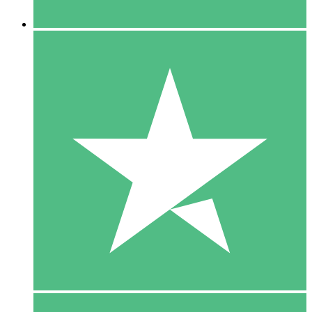
5 Downloaden
15
US$
00
10 Downloaden
20
US$
00