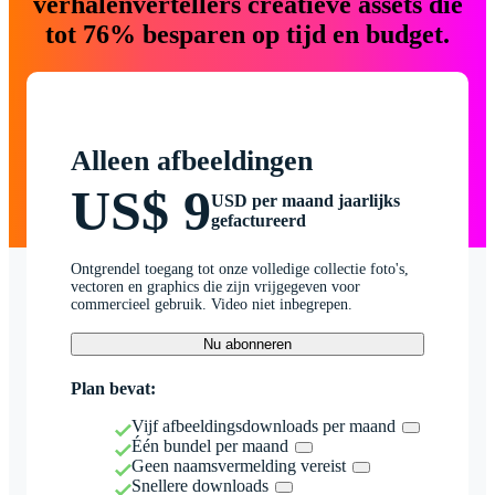
verhalenvertellers creatieve assets die
tot 76% besparen op tijd en budget.
Alleen afbeeldingen
US$ 9
USD per maand jaarlijks
gefactureerd
Ontgrendel toegang tot onze volledige collectie foto's,
vectoren en graphics die zijn vrijgegeven voor
commercieel gebruik. Video niet inbegrepen.
Nu abonneren
Plan bevat:
Vijf afbeeldingsdownloads per maand
Één bundel per maand
Geen naamsvermelding vereist
Snellere downloads