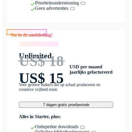
Prioriteitsondersteuning
Geen advertenties
Nu in de aanbieding!
Nu in de aanbieding!
Unlimited
US$ 18
USD per maand
jaarlijks gefactureerd
US$ 15
Voor grotere makers die op schaal produceren en
creatieve vrijheid eisen
7 dagen gratis proefperiode
Alles in Starter, plus:
Onbeperkte downloads
Volledige bibliotheektoegang