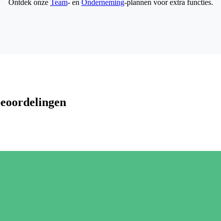
Ontdek onze
Team
- en
Onderneming
-plannen voor extra functies.
beoordelingen