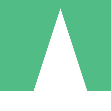
Individuele Creditpakketten
l per gebruik met downloadtegoeden. Geen maandelijkse verplichting ve
1 Downloaden
5 Downloaden
10 Downloaden
10
15
20
US$
00
US$
00
US$
00