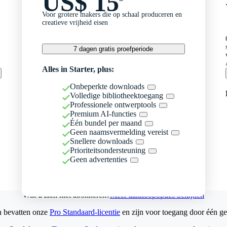
US$ 15
Voor grotere makers die op schaal produceren en
creatieve vrijheid eisen
7 dagen gratis proefperiode
Alles in Starter, plus:
Onbeperkte downloads
Volledige bibliotheektoegang
Professionele ontwerptools
Premium AI-functies
Één bundel per maand
Geen naamsvermelding vereist
Snellere downloads
Prioriteitsondersteuning
Geen advertenties
Wilt u zich niet abonneren?
Meer aankoopopties bekijken
n bevatten onze
Pro Standaard-licentie
en zijn voor toegang door één ge