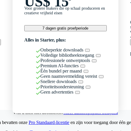
US$ 15
Voor grotere makers die op schaal produceren en
creatieve vrijheid eisen
7 dagen gratis proefperiode
Alles in Starter, plus:
Onbeperkte downloads
Volledige bibliotheektoegang
Professionele ontwerptools
Premium AI-functies
Één bundel per maand
Geen naamsvermelding vereist
Snellere downloads
Prioriteitsondersteuning
Geen advertenties
Wilt u zich niet abonneren?
Meer aankoopopties bekijken
n bevatten onze
Pro Standaard-licentie
en zijn voor toegang door één ge