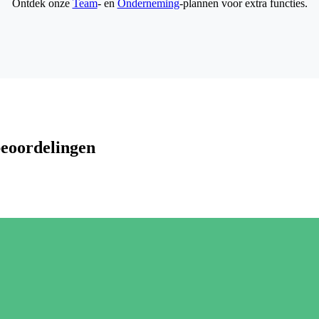
Ontdek onze
Team
- en
Onderneming
-plannen voor extra functies.
beoordelingen