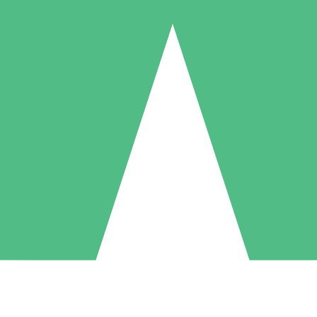
Individuele Creditpakketten
l per gebruik met downloadtegoeden. Geen maandelijkse verplichting ve
1 Downloaden
5 Downloaden
10 Downloaden
10
15
20
US$
00
US$
00
US$
00