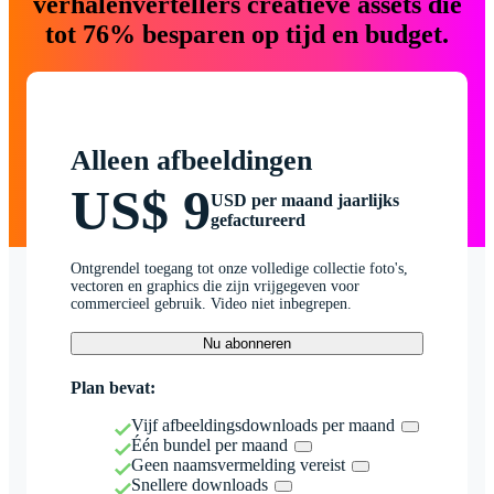
verhalenvertellers creatieve assets die
tot 76% besparen op tijd en budget.
Alleen afbeeldingen
US$ 9
USD per maand jaarlijks
gefactureerd
Ontgrendel toegang tot onze volledige collectie foto's,
vectoren en graphics die zijn vrijgegeven voor
commercieel gebruik. Video niet inbegrepen.
Nu abonneren
Plan bevat:
Vijf afbeeldingsdownloads per maand
Één bundel per maand
Geen naamsvermelding vereist
Snellere downloads