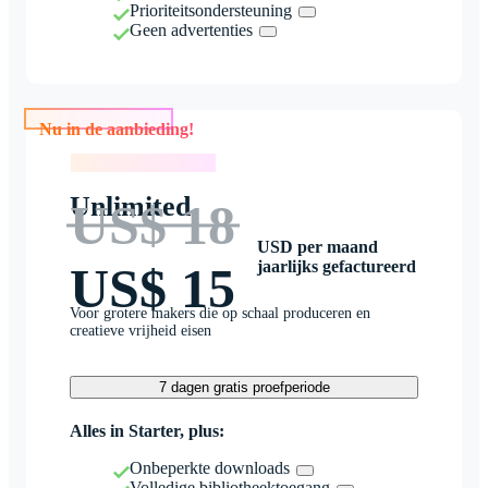
Prioriteitsondersteuning
Geen advertenties
Nu in de aanbieding!
Nu in de aanbieding!
Unlimited
US$ 18
USD per maand
jaarlijks gefactureerd
US$ 15
Voor grotere makers die op schaal produceren en
creatieve vrijheid eisen
7 dagen gratis proefperiode
Alles in Starter, plus:
Onbeperkte downloads
Volledige bibliotheektoegang