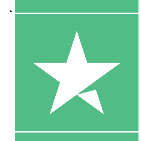
5 Downloaden
15
US$
00
10 Downloaden
20
US$
00