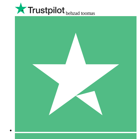
behzad toomas