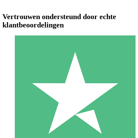
Vertrouwen ondersteund door echte
klantbeoordelingen
Individuele Creditpakketten
Betaal per gebruik met downloadtegoeden. Geen maandelijkse
verplichting vereist.
1 Downloaden
10
US$
00