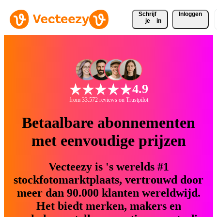
Schrijf 
Inloggen
je
in
4.9
from 33.572 reviews on Trustpilot
Betaalbare abonnementen
met eenvoudige prijzen
Vecteezy is 's werelds #1
stockfotomarktplaats, vertrouwd door
meer dan 90.000 klanten wereldwijd.
Het biedt merken, makers en