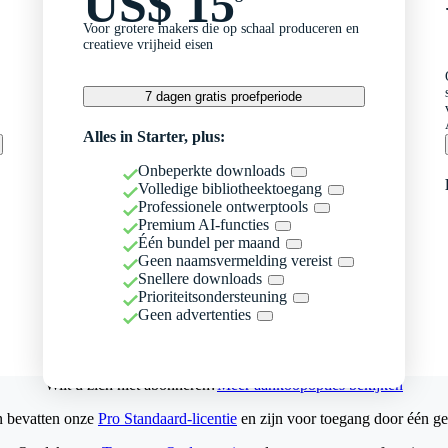
US$ 15
Voor grotere makers die op schaal produceren en
creatieve vrijheid eisen
7 dagen gratis proefperiode
Alles in Starter, plus:
Onbeperkte downloads
Volledige bibliotheektoegang
Professionele ontwerptools
Premium AI-functies
Één bundel per maand
Geen naamsvermelding vereist
Snellere downloads
Prioriteitsondersteuning
Geen advertenties
Wilt u zich niet abonneren?
Meer aankoopopties bekijken
n bevatten onze
Pro Standaard-licentie
en zijn voor toegang door één ge