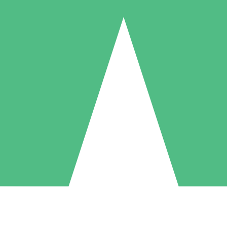
Individuele Creditpakketten
l per gebruik met downloadtegoeden. Geen maandelijkse verplichting ve
1 Downloaden
5 Downloaden
10 Downloaden
10
15
20
US$
00
US$
00
US$
00