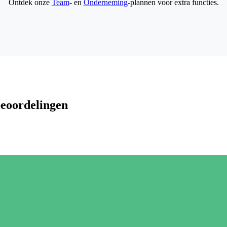
Ontdek onze
Team
- en
Onderneming
-plannen voor extra functies.
beoordelingen