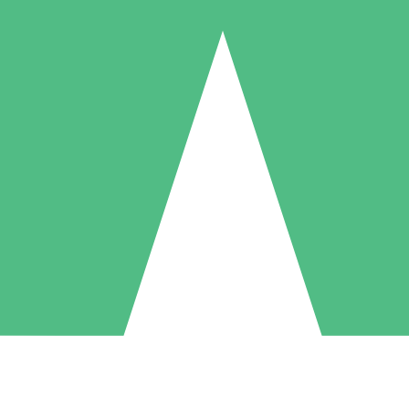
Individuele Creditpakketten
l per gebruik met downloadtegoeden. Geen maandelijkse verplichting ve
1 Downloaden
5 Downloaden
10 Downloaden
10
15
20
US$
00
US$
00
US$
00