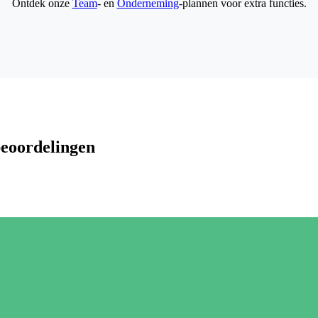
Ontdek onze
Team
- en
Onderneming
-plannen voor extra functies.
beoordelingen