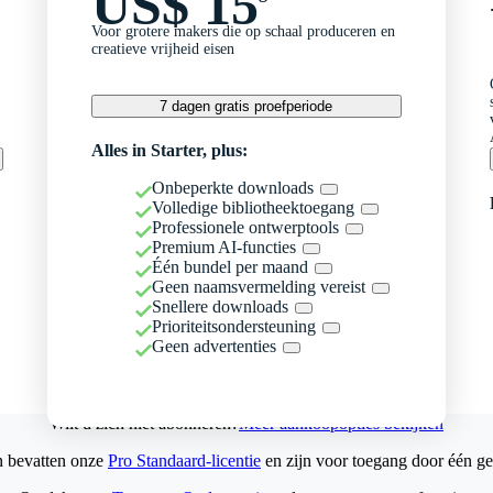
US$ 15
Voor grotere makers die op schaal produceren en
creatieve vrijheid eisen
7 dagen gratis proefperiode
Alles in Starter, plus:
Onbeperkte downloads
Volledige bibliotheektoegang
Professionele ontwerptools
Premium AI-functies
Één bundel per maand
Geen naamsvermelding vereist
Snellere downloads
Prioriteitsondersteuning
Geen advertenties
Wilt u zich niet abonneren?
Meer aankoopopties bekijken
n bevatten onze
Pro Standaard-licentie
en zijn voor toegang door één ge