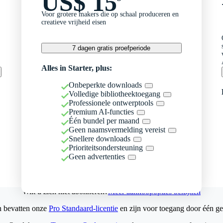
US$ 15
Voor grotere makers die op schaal produceren en
creatieve vrijheid eisen
7 dagen gratis proefperiode
Alles in Starter, plus:
Onbeperkte downloads
Volledige bibliotheektoegang
Professionele ontwerptools
Premium AI-functies
Één bundel per maand
Geen naamsvermelding vereist
Snellere downloads
Prioriteitsondersteuning
Geen advertenties
Wilt u zich niet abonneren?
Meer aankoopopties bekijken
n bevatten onze
Pro Standaard-licentie
en zijn voor toegang door één ge