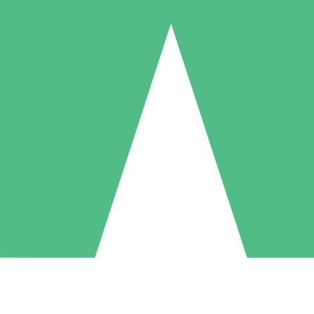
Individuele Creditpakketten
l per gebruik met downloadtegoeden. Geen maandelijkse verplichting ve
1 Downloaden
5 Downloaden
10 Downloaden
10
15
20
US$
00
US$
00
US$
00