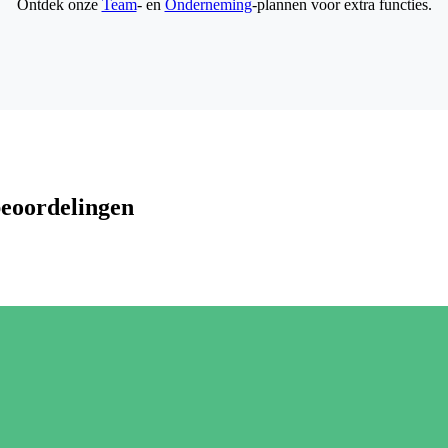
Ontdek onze
Team
- en
Onderneming
-plannen voor extra functies.
beoordelingen