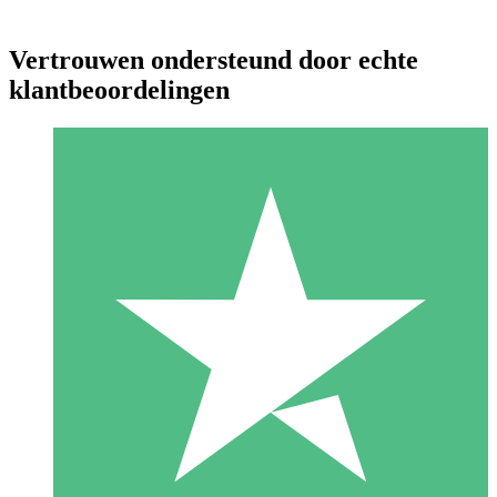
Vertrouwen ondersteund door echte
klantbeoordelingen
Individuele Creditpakketten
Betaal per gebruik met downloadtegoeden. Geen maandelijkse
verplichting vereist.
1 Downloaden
10
US$
00