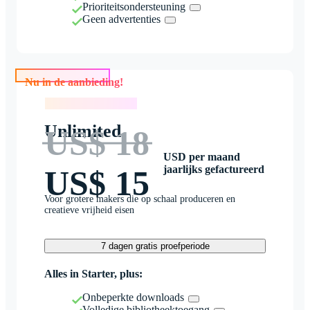
Prioriteitsondersteuning
Geen advertenties
Nu in de aanbieding!
Nu in de aanbieding!
Unlimited
US$ 18
USD per maand
jaarlijks gefactureerd
US$ 15
Voor grotere makers die op schaal produceren en
creatieve vrijheid eisen
7 dagen gratis proefperiode
Alles in Starter, plus:
Onbeperkte downloads
Volledige bibliotheektoegang