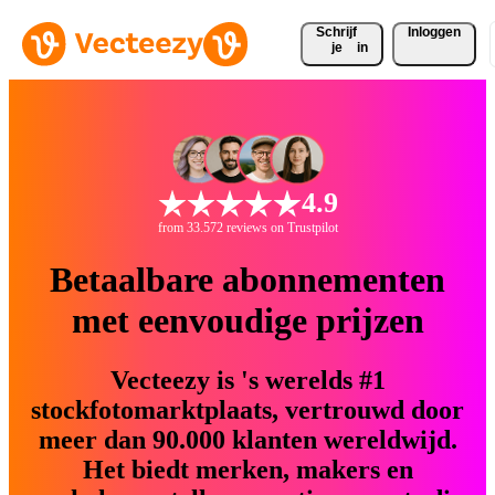
Schrijf 
Inloggen
je
in
4.9
from 33.572 reviews on Trustpilot
Betaalbare abonnementen
met eenvoudige prijzen
Vecteezy is 's werelds #1
stockfotomarktplaats, vertrouwd door
meer dan 90.000 klanten wereldwijd.
Het biedt merken, makers en