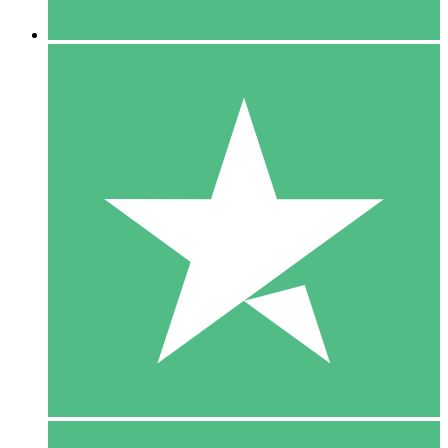
5 Downloaden
15
US$
00
10 Downloaden
20
US$
00