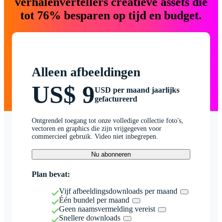
verhalenvertellers creatieve assets die
tot 76% besparen op tijd en budget.
Alleen afbeeldingen
US$ 9
USD per maand jaarlijks
gefactureerd
Ontgrendel toegang tot onze volledige collectie foto's,
vectoren en graphics die zijn vrijgegeven voor
commercieel gebruik. Video niet inbegrepen.
Nu abonneren
Plan bevat:
Vijf afbeeldingsdownloads per maand
Één bundel per maand
Geen naamsvermelding vereist
Snellere downloads