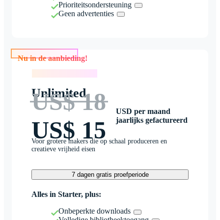
Prioriteitsondersteuning
Geen advertenties
Nu in de aanbieding!
Nu in de aanbieding!
Unlimited
US$ 18
USD per maand
jaarlijks gefactureerd
US$ 15
Voor grotere makers die op schaal produceren en
creatieve vrijheid eisen
7 dagen gratis proefperiode
Alles in Starter, plus:
Onbeperkte downloads
Volledige bibliotheektoegang