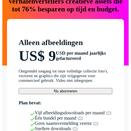
verhalenvertellers creatieve assets die
tot 76% besparen op tijd en budget.
Alleen afbeeldingen
US$ 9
USD per maand jaarlijks
gefactureerd
Ontgrendel toegang tot onze volledige collectie foto's,
vectoren en graphics die zijn vrijgegeven voor
commercieel gebruik. Video niet inbegrepen.
Nu abonneren
Plan bevat:
Vijf afbeeldingsdownloads per maand
Één bundel per maand
Geen naamsvermelding vereist
Snellere downloads