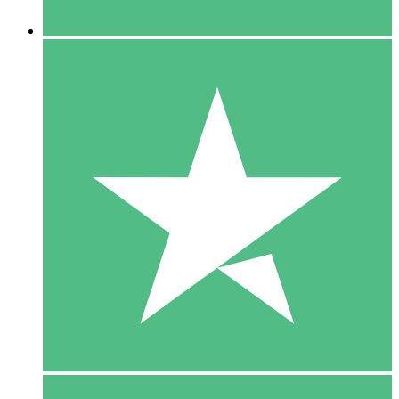
5 Downloaden
15
US$
00
10 Downloaden
20
US$
00