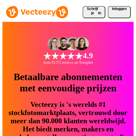
Schrijf 
Inloggen
je
in
4.9
from 33.572 reviews on Trustpilot
Betaalbare abonnementen
met eenvoudige prijzen
Vecteezy is 's werelds #1
stockfotomarktplaats, vertrouwd door
meer dan 90.000 klanten wereldwijd.
Het biedt merken, makers en