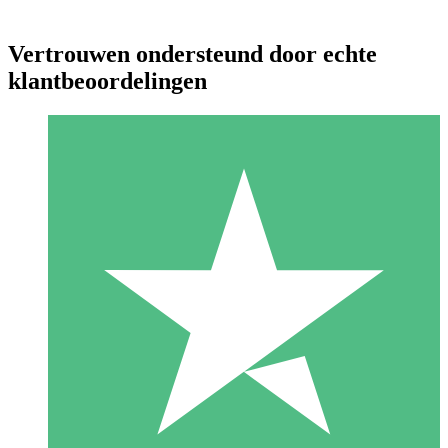
Vertrouwen ondersteund door echte
klantbeoordelingen
Individuele Creditpakketten
Betaal per gebruik met downloadtegoeden. Geen maandelijkse
verplichting vereist.
1 Downloaden
10
US$
00