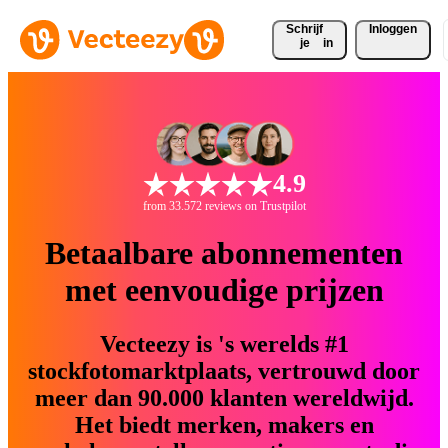
Schrijf 
Inloggen
je
in
4.9
from 33.572 reviews on Trustpilot
Betaalbare abonnementen
met eenvoudige prijzen
Vecteezy is 's werelds #1
stockfotomarktplaats, vertrouwd door
meer dan 90.000 klanten wereldwijd.
Het biedt merken, makers en