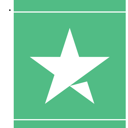
5 Downloaden
15
US$
00
10 Downloaden
20
US$
00