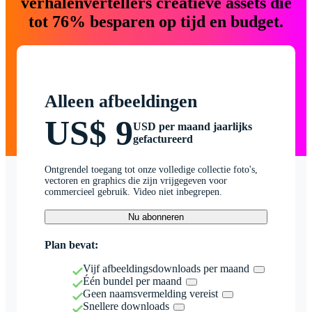
verhalenvertellers creatieve assets die
tot 76% besparen op tijd en budget.
Alleen afbeeldingen
US$ 9
USD per maand jaarlijks
gefactureerd
Ontgrendel toegang tot onze volledige collectie foto's,
vectoren en graphics die zijn vrijgegeven voor
commercieel gebruik. Video niet inbegrepen.
Nu abonneren
Plan bevat:
Vijf afbeeldingsdownloads per maand
Één bundel per maand
Geen naamsvermelding vereist
Snellere downloads