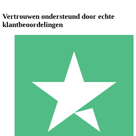
Vertrouwen ondersteund door echte
klantbeoordelingen
Individuele Creditpakketten
Betaal per gebruik met downloadtegoeden. Geen maandelijkse
verplichting vereist.
1 Downloaden
10
US$
00