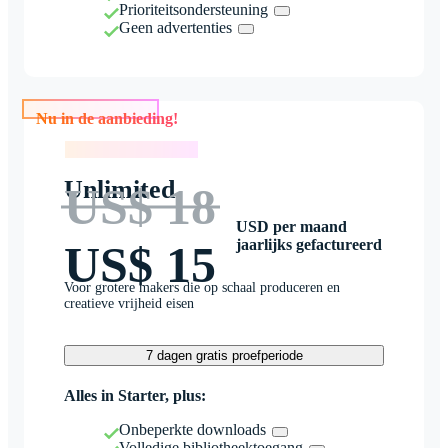
Prioriteitsondersteuning
Geen advertenties
Nu in de aanbieding!
Nu in de aanbieding!
Unlimited
US$ 18
USD per maand
jaarlijks gefactureerd
US$ 15
Voor grotere makers die op schaal produceren en
creatieve vrijheid eisen
7 dagen gratis proefperiode
Alles in Starter, plus:
Onbeperkte downloads
Volledige bibliotheektoegang